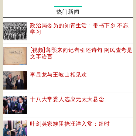
热门新闻
政治局委员的知青生活：带书下乡 不忘
学习
[视频]薄熙来向记者引述诗句 网民查考是
文革语言
李显龙与王岐山相见欢
十八大常委人选应无太大悬念
叶剑英家族阻挠汪洋入常：纽时