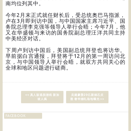
南均位列其中。
今年2月末正式就任财长后，受总统奥巴马指派，
卢在3月即到访中国，与中国国家主席习近平、国
务院总理李克强等领导人举行会晤；今年7月，他
又在华盛顿与来访的国务院副总理汪洋共同主持
中美经济对话。
下周卢到访中国后，美国副总统拜登也将访华。
早前据白宫通报，拜登将于12月的第一周访问北
京，与中国领导人举行会晤，就双方共同关心的
全球和地区问题进行磋商。
<< 真人版逃脱游戏 新加
吴建豪娶20亿新娘石贞
坡人疯
善 奢华婚礼场地曝光 >>
FACEBOOK