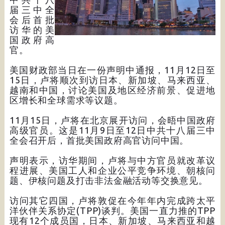
届三中全
会后首批
访华的美
国政府高
官。
美国财政部当日在一份声明中通报，11月12日至
15日，卢将顺次到访日本、新加坡、马来西亚、
越南和中国，讨论美国及地区经济前景、促进地
区增长和全球需求等议题。
11月15日，卢将在北京展开访问，会晤中国政府
高级官员。这是11月9日至12日中共十八届三中
全会召开后，首批美国政府高官访问中国。
声明表示，访华期间，卢将与中方官员就改革议
程进展、美国工人和企业公平竞争环境、朝核问
题、伊核问题及打击非法金融活动等交换意见。
访问其它四国，卢将敦促在今年年内完成跨太平
洋伙伴关系协定(TPP)谈判。美国一直力推的TPP
现有12个成员国，日本、新加坡、马来西亚和越