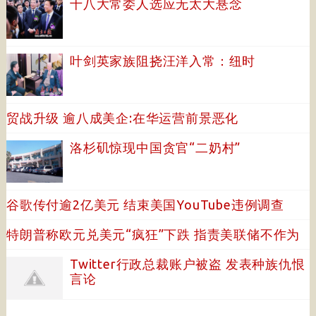
十八大常委人选应无太大悬念
叶剑英家族阻挠汪洋入常：纽时
贸战升级 逾八成美企:在华运营前景恶化
洛杉矶惊现中国贪官“二奶村”
谷歌传付逾2亿美元 结束美国YouTube违例调查
特朗普称欧元兑美元“疯狂”下跌 指责美联储不作为
Twitter行政总裁账户被盗 发表种族仇恨
言论