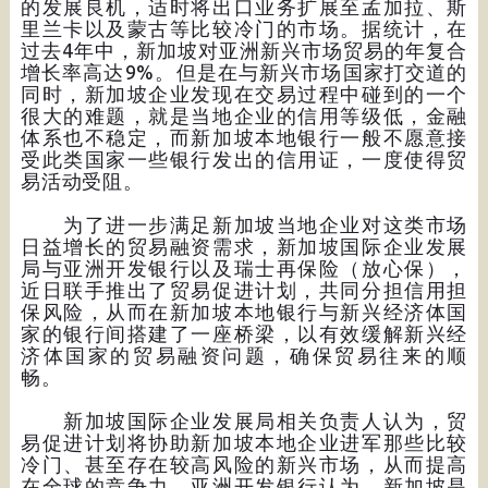
的发展良机，适时将出口业务扩展至孟加拉、斯
里兰卡以及蒙古等比较冷门的市场。据统计，在
过去4年中，新加坡对亚洲新兴市场贸易的年复合
增长率高达9%。但是在与新兴市场国家打交道的
同时，新加坡企业发现在交易过程中碰到的一个
很大的难题，就是当地企业的信用等级低，金融
体系也不稳定，而新加坡本地银行一般不愿意接
受此类国家一些银行发出的信用证，一度使得贸
易活动受阻。
为了进一步满足新加坡当地企业对这类市场
日益增长的贸易融资需求，新加坡国际企业发展
局与亚洲开发银行以及瑞士再保险（放心保），
近日联手推出了贸易促进计划，共同分担信用担
保风险，从而在新加坡本地银行与新兴经济体国
家的银行间搭建了一座桥梁，以有效缓解新兴经
济体国家的贸易融资问题，确保贸易往来的顺
畅。
新加坡国际企业发展局相关负责人认为，贸
易促进计划将协助新加坡本地企业进军那些比较
冷门、甚至存在较高风险的新兴市场，从而提高
在全球的竞争力。亚洲开发银行认为，新加坡是