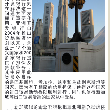
开发银行则
在解决这一
问题方面发
挥了重要作
用。亚洲开
发银行自
2004年推出
贸易融资计
划以来，为
亚洲18个新
兴国家和200
多家银行提
供了担保及
贷款业务，
其中应用此
类服务最多
的是巴基斯坦、孟加拉、越南和乌兹别克斯坦等
国家。因为有了相应的信用担保，使得这些国家
的进口贸易活动得以顺利进行，同时也使得新加
坡等出口贸易活跃的国家从中受益。
新加坡很多企业都积极把握亚洲新兴经济体