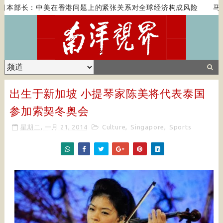
日本部长：中美在香港问题上的紧张关系对全球经济构成风险
马克
出生于新加坡 小提琴家陈美将代表泰国
参加索契冬奥会
星期二, 一月 21, 2014
Culture
,
Singapore
,
Sports