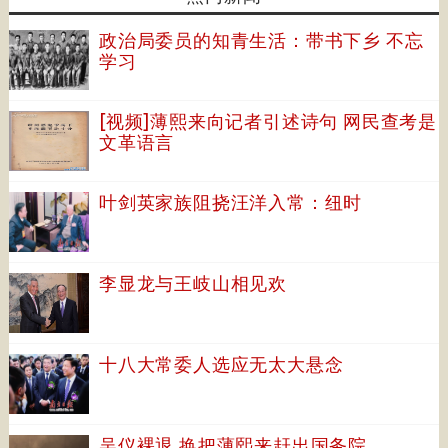
政治局委员的知青生活：带书下乡 不忘
学习
[视频]薄熙来向记者引述诗句 网民查考是
文革语言
叶剑英家族阻挠汪洋入常：纽时
李显龙与王岐山相见欢
十八大常委人选应无太大悬念
吴仪裸退 换把薄熙来赶出国务院