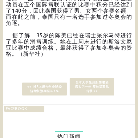
动员在五个国际雪联认证的比赛中积分已经达到
了140分，因此泰国获得了男、女两个参赛名额。
而在此之前，泰国只有一名选手参加过冬奥会的
角逐。
据了解，35岁的陈美已经在瑞士采尔马特进行
了多年的滑雪训练。她在上周末进行的斯洛文尼
亚比赛中成绩合格，最终获得了参加冬奥会的资
格。（新华社）
台湾大学生到新加坡酒
<< IMF上调今年全球经
店实习一年 师长送五礼
济增长预期至3.7%
传承 >>
FACEBOOK
热门新闻