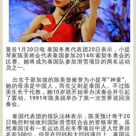
曼谷1月20日电 泰国冬奥代表团20日表示，小提
琴家陈美将会代表泰国参加2014年索契冬奥会的
比赛。她将成为泰国队参加滑雪项目的两名运动
员之一。
出生于新加坡的陈美曾被誉为小提琴“神童”。
她的母亲是中国人，而生父则是泰国人。不过陈
美生长于伦敦，她10岁就开始举办演奏会并引起
了轰动。1991年陈美就举办了第一次世界巡回演
奏会。
泰国代表团的领队法林表示，陈美预计将于20
日晚些时候收到国际滑雪联合会的资格审查。虽
然泰国没有一名运动员在冬季项目中进入世界排
名前500位，但是在回转和大回转项目上，泰国运