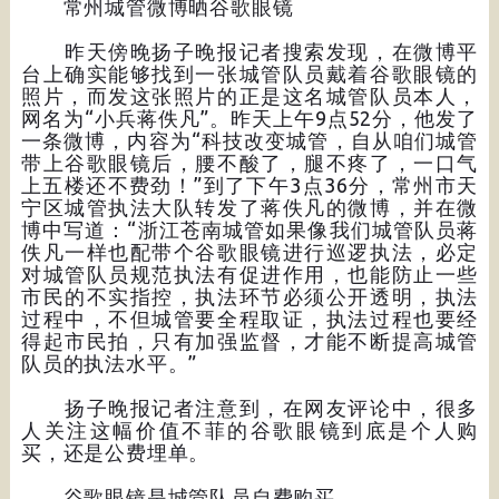
常州城管微博晒谷歌眼镜
昨天傍晚扬子晚报记者搜索发现，在微博平
台上确实能够找到一张城管队员戴着谷歌眼镜的
照片，而发这张照片的正是这名城管队员本人，
网名为“小兵蒋佚凡”。昨天上午9点52分，他发了
一条微博，内容为“科技改变城管，自从咱们城管
带上谷歌眼镜后，腰不酸了，腿不疼了，一口气
上五楼还不费劲！”到了下午3点36分，常州市天
宁区城管执法大队转发了蒋佚凡的微博，并在微
博中写道：“浙江苍南城管如果像我们城管队员蒋
佚凡一样也配带个谷歌眼镜进行巡逻执法，必定
对城管队员规范执法有促进作用，也能防止一些
市民的不实指控，执法环节必须公开透明，执法
过程中，不但城管要全程取证，执法过程也要经
得起市民拍，只有加强监督，才能不断提高城管
队员的执法水平。”
扬子晚报记者注意到，在网友评论中，很多
人关注这幅价值不菲的谷歌眼镜到底是个人购
买，还是公费埋单。
谷歌眼镜是城管队员自费购买