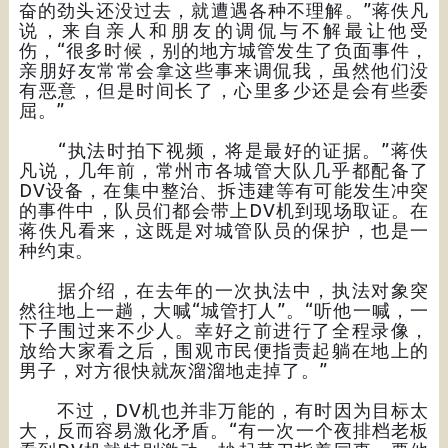
奋的劲头还没过去，就遭遇各种不理解。”蒋佚凡
说，来自亲人和朋友的调侃与不解最让他受
伤，“很多时候，别的地方城管发生了负面事件，
亲朋好友常常会拿这些事来调侃我，虽然他们没
有恶意，但是时间长了，心里多少还是会有些委
屈。”
“执法时拍下视频，将是最好的证据。”蒋佚
凡说，几年前，常州市各城管大队几乎都配备了
DV设备，在集中整治、拆违建等有可能发生冲突
的事件中，队员们都会带上DV机到现场取证。在
蒋佚凡看来，这既是对城管队员的保护，也是一
种约束。
据介绍，在去年的一次执法中，执法对象突
然往地上一趟，大喊“城管打人”。“听他一喊，一
下子围过来不少人。幸好之前进行了全程录像，
放给大家看之后，围观市民便指责起躺在地上的
男子，对方很快就灰溜溜地走掉了。”
不过，DV机也并非万能的，有时因为目标太
大，反而容易激化矛盾。“有一次一个夜排档老板