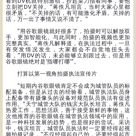
看到DV机就特别激动，抄起菜刀指着同事，要他
立刻把DV关掉。”蒋佚凡坦言，当时大家心里都
很矛盾，“不关掉的话，有可能激化矛盾。关掉的
话，万一出了事情又说不清了。”
“用谷歌眼镜就好很多了，拍摄时可以解放双
手，更加智能化。与此同时，拍摄的视频也更加
完整真实。”蒋佚凡解释道，在执法过程中，一旦
有突发情况发生，大家都会不自觉地扭头去
看，“用DV的话，未必能够立刻跟过去，但是用
谷歌眼镜绝对是‘指哪打哪’”。
打算以第一视角拍摄执法宣传片
“短期内谷歌眼镜肯定不会成为城管队员的标
配装备，但是从过去的经验看，城管执法队员身
上配备带有摄像头的设备对规范队员执法有促进
作用。”天宁城管大队的钱滨大队长坦言，蒋佚凡
热爱工作，思想活跃，善于接受新鲜的事物，这
次他推荐的谷歌眼镜在城管执法领域中的应用，
是一种科技发展的趋势，也是很好的尝试。采访
中，钱滨坦言，城管队员执法时一定要经得起视
频拍摄记录，“不仅经得起自己拍，还要经得起市