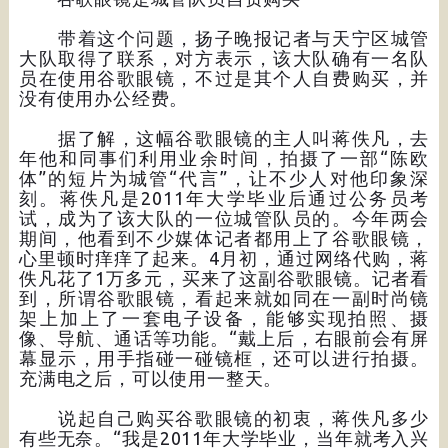
带着这个问题，扬子晚报记者与天宁区城管
大队取得了联系，对方表示，该大队确有一名队
员在使用谷歌眼镜，不过是其个人自费购买，并
没有使用办公经费。
据了解，这幅谷歌眼镜的主人叫蒋佚凡，去
年他和同事们利用业余时间，拍摄了一部“陈欧
体”的短片为城管“代言”，让不少人对他印象深
刻。蒋佚凡是2011年大学毕业后通过公务员考
试，成为了该大队的一位城管队员的。今年两会
期间，他看到不少媒体记者都用上了谷歌眼镜，
心里顿时痒痒了起来。4月初，通过网络代购，蒋
佚凡花了1万多元，买来了这副谷歌眼镜。记者看
到，所谓谷歌眼镜，看起来就如同在一副时尚镜
架上加上了一套电子设备，能够实现拍照、摄
像、导航、通话等功能。“戴上后，右眼前会有屏
幕显示，用手指碰一碰镜框，还可以进行拍摄。
充满电之后，可以使用一整天。
说起自己购买谷歌眼镜的初衷，蒋佚凡多少
有些无奈。“我是2011年大学毕业，当年就考入兴