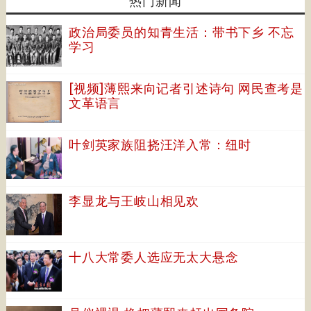
热门新闻
政治局委员的知青生活：带书下乡 不忘
学习
[视频]薄熙来向记者引述诗句 网民查考是
文革语言
叶剑英家族阻挠汪洋入常：纽时
李显龙与王岐山相见欢
十八大常委人选应无太大悬念