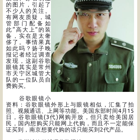
的图片，引起了
不少人的关注。
有网友质疑，城
管部门配备如
此“高大上”的装
备，实在是太奢
侈了。事情果真
如此吗？扬子晚
报记者经过调查
发现，这副谷歌
眼镜其实是常州
市天宁区城管大
队的一位队员自
费购买。
谷歌眼镜小
资料：谷歌眼镜外形上与眼镜相似，汇集了拍
照、视频通话、上网等功能。美国东部时间4月15
日，谷歌眼镜(3代)网购开放，但只卖给美国居
民，国内想购买只能网上代购，而且不一定能保
证买到，南京想要代购的话只能买到2代产品。