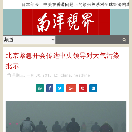
日本部长：中美在香港问题上的紧张关系对全球经济构成风
北京紧急开会传达中央领导对大气污染
批示
星期三, 一月 30, 2013
China
,
headline