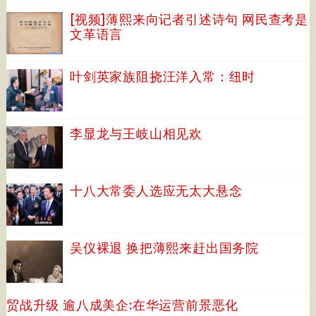
[视频]薄熙来向记者引述诗句 网民查考是
文革语言
叶剑英家族阻挠汪洋入常：纽时
李显龙与王岐山相见欢
十八大常委人选应无太大悬念
吴仪裸退 换把薄熙来赶出国务院
贸战升级 逾八成美企:在华运营前景恶化