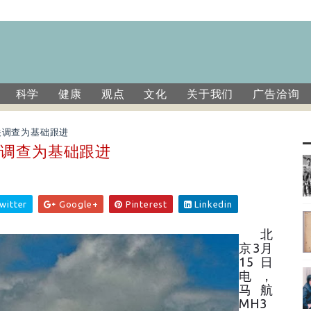
科学
健康
观点
文化
关于我们
广告洽询
关调查为基础跟进
关调查为基础跟进
witter
Google+
Pinterest
Linkedin
北
京3月
15日
电，
马航
MH3