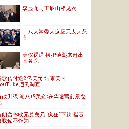
李显龙与王岐山相见欢
十八大常委人选应无太大悬
念
吴仪裸退 换把薄熙来赶出
国务院
谷歌传付逾2亿美元 结束美国
YouTube违例调查
贸战升级 逾八成美企:在华运营前景恶
化
特朗普称欧元兑美元“疯狂”下跌 指责
美联储不作为