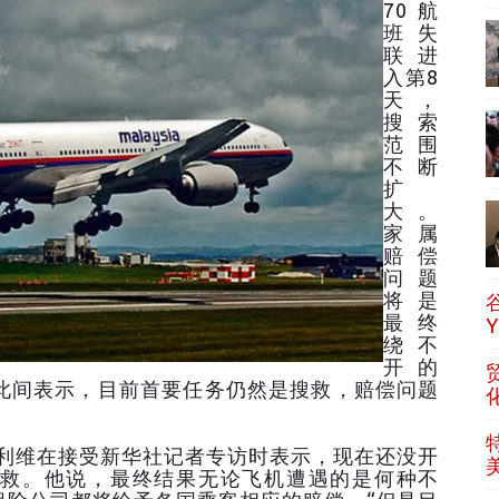
70航
班失
联进
入第8
天，
搜索
范围
不断
扩
大。
家属
赔偿
问题
将是
最终
绕不
开的
此间表示，目前首要任务仍然是搜救，赔偿问题
利维在接受新华社记者专访时表示，现在还没开
救。他说，最终结果无论飞机遭遇的是何种不