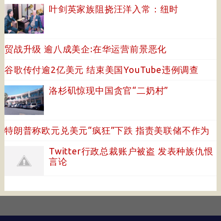
叶剑英家族阻挠汪洋入常：纽时
贸战升级 逾八成美企:在华运营前景恶化
谷歌传付逾2亿美元 结束美国YouTube违例调查
洛杉矶惊现中国贪官“二奶村”
特朗普称欧元兑美元“疯狂”下跌 指责美联储不作为
Twitter行政总裁账户被盗 发表种族仇恨
言论