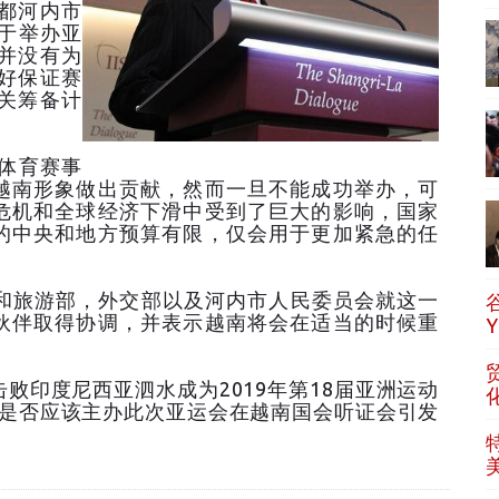
都河内市
对于举办亚
并没有为
好保证赛
关筹备计
体育赛事
越南形象做出贡献，然而一旦不能成功举办，可
危机和全球经济下滑中受到了巨大的影响，国家
的中央和地方预算有限，仅会用于更加紧急的任
旅游部，外交部以及河内市人民委员会就这一
伙伴取得协调，并表示越南将会在适当的时候重
击败印度尼西亚泗水成为2019年第18届亚洲运动
南是否应该主办此次亚运会在越南国会听证会引发