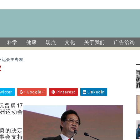
科学
健康
观点
文化
关于我们
广告洽询
年亚运会主办权
权
witter
Google+
Pinterest
Linkedin
阮晋勇17
亚洲运动会
勇的决定
事会支持