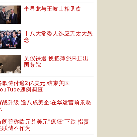
李显龙与王岐山相见欢
十八大常委人选应无太大悬
念
吴仪裸退 换把薄熙来赶出
国务院
谷歌传付逾2亿美元 结束美国
YouTube违例调查
贸战升级 逾八成美企:在华运营前景恶
化
特朗普称欧元兑美元“疯狂”下跌 指责
美联储不作为