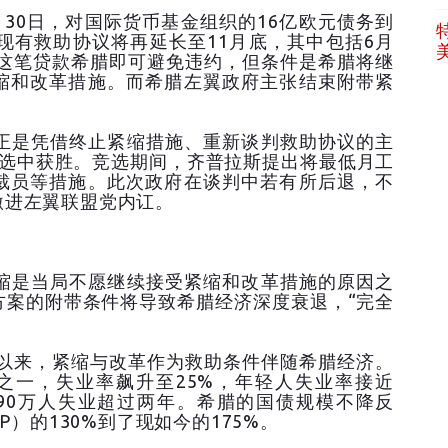
30日，对国际货币基金组织的16亿欧元债务到
现有救助协议将再延长至11月底，其中包括6月
了这笔贷款希腊即可避免违约，但条件是希腊将继
缩和改革措施。而希腊左翼政府主张结束附带紧
是凭借终止紧缩措施、重新谈判救助协议的主
大选中获胜。竞选期间，齐普拉斯提出将最低月工
裁员等措施。此次政府在谈判中若有所后退，不
激进左翼联盟党内讧。
是当局不愿继续接受紧缩和改革措施的原因之
方案的附带条件将导致希腊经济深度衰退，“完全
困以来，紧缩与改革作为救助条件伴随希腊经济。
之一，失业率飙升至25%，年轻人失业率接近
有90万人失业超过两年。希腊的国债规模不降反
P）的130%到了现如今的175%。