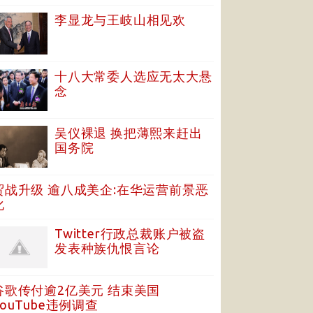
李显龙与王岐山相见欢
十八大常委人选应无太大悬
念
吴仪裸退 换把薄熙来赶出
国务院
贸战升级 逾八成美企:在华运营前景恶
化
Twitter行政总裁账户被盗
发表种族仇恨言论
谷歌传付逾2亿美元 结束美国
YouTube违例调查