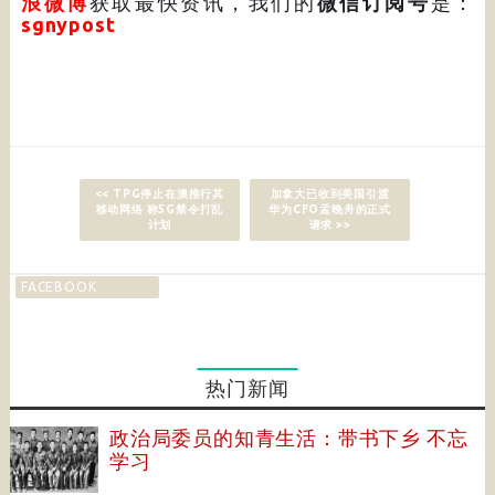
浪微博
获取最快资讯，我们的
微信订阅号
是：
sgnypost
<< TPG停止在澳推行其
加拿大已收到美国引渡
移动网络 称5G禁令打乱
华为CFO孟晚舟的正式
计划
请求 >>
FACEBOOK
热门新闻
政治局委员的知青生活：带书下乡 不忘
学习