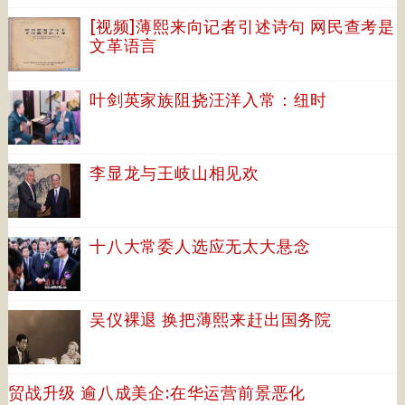
[视频]薄熙来向记者引述诗句 网民查考是
文革语言
叶剑英家族阻挠汪洋入常：纽时
李显龙与王岐山相见欢
十八大常委人选应无太大悬念
吴仪裸退 换把薄熙来赶出国务院
贸战升级 逾八成美企:在华运营前景恶化