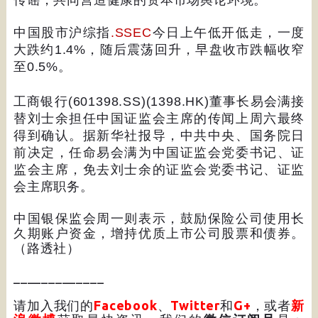
中国股市沪综指
.SSEC
今日上午低开低走，一度
大跌约
1.4%
，随后震荡回升，早盘收市跌幅收窄
至
0.5%
。
工商银行
(601398.SS)(1398.HK)
董事长易会满接
替刘士余担任中国证监会主席的传闻上周六最终
得到确认。据新华社报导，中共中央、国务院日
前决定，任命易会满为中国证监会党委书记、证
监会主席，免去刘士余的证监会党委书记、证监
会主席职务。
中国银保监会周一则表示，鼓励保险公司使用长
久期账户资金，增持优质上市公司股票和债券。
（路透社）
_____________
请加入我们的
Facebook
、
Twitter
和
G+
，或者
新