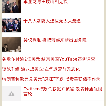
李显龙与王岐山相见欢
十八大常委人选应无太大悬念
吴仪裸退 换把薄熙来赶出国务院
谷歌传付逾2亿美元 结束美国YouTube违例调查
贸战升级 逾八成美企:在华运营前景恶化
特朗普称欧元兑美元“疯狂”下跌 指责美联储不作为
Twitter行政总裁账户被盗 发表种族仇恨
言论