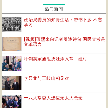
热门新闻
政治局委员的知青生活：带书下乡 不忘
学习
[视频]薄熙来向记者引述诗句 网民查考是
文革语言
叶剑英家族阻挠汪洋入常：纽时
李显龙与王岐山相见欢
十八大常委人选应无太大悬念