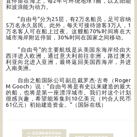
直停留在海上，每2年可环绕地球1圈，以太阳能
和波浪能为动力。
“自由号”分为25层，有2万名船员，足可容纳
5万名永久居民。此外，每天可接待游客3万人，1
万名客人可在船上过夜。这艘船70%时间将在大
城市海岸附近停留，30%时间在国家之间移动。
“自由号”的主要航线是从美国东海岸经由大
西洋进入欧洲，通过意大利前往非洲，路过澳大
利亚向北进入亚洲，最终返回美国西海岸，并进
入南美洲。
自由之船国际公司副总裁罗杰·古奇（Roger
M Gooch）说：“自由号将是有史以来建造的最大
的船，也将是第一座漂浮城市。我们对这个计划
很感兴趣，希望能筹集到10亿美元（约合人民币
61亿元）初始建造资金。”（国际在线）
<< 任志强称领导告知央