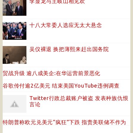
李显龙与王岐山相见欢
十八大常委人选应无太大悬念
吴仪裸退 换把薄熙来赶出国务院
贸战升级 逾八成美企:在华运营前景恶化
谷歌传付逾2亿美元 结束美国YouTube违例调查
Twitter行政总裁账户被盗 发表种族仇恨
言论
特朗普称欧元兑美元“疯狂”下跌 指责美联储不作为