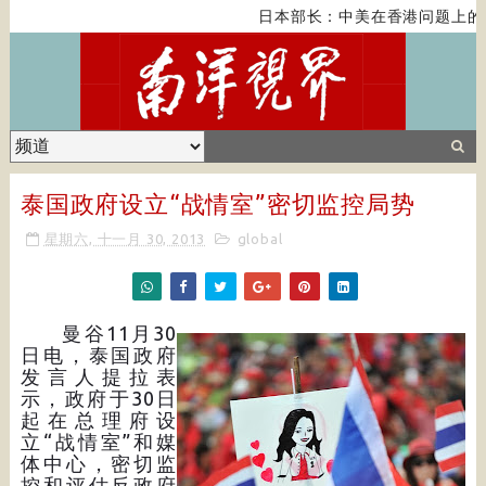
日本部长：中美在香港问题上的
泰国政府设立“战情室”密切监控局势
星期六, 十一月 30, 2013
global
曼谷11月30
日电，泰国政府
发言人提拉表
示，政府于30日
起在总理府设
立“战情室”和媒
体中心，密切监
控和评估反政府