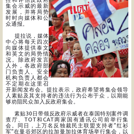
集会示威的最新
发展，并将局势
时时向媒体和公
众通报。
提拉说，媒体
中心将每天四次
向媒体提供泰文
和英文的局势情
况。除政府发言
人外，各政府部
门负责人、安全
机构负责人都会
不定期在这里召
开新闻发布会。提拉表示，政府希望将集会领导
人素贴及其支持者的违法行为公布于众，以期能
够劝阻民众加入反政府集会。
素贴30日带领反政府示威者在泰国特别案件调
查厅、TOT和CAT两家国有通讯公司前举行集
会。同日，上万名反独裁民主联盟支持者“红衫
军”在曼谷郊区的拉加曼加拉体育场举行集会，以