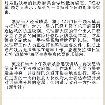
对素贴领导的反政府集会做出抵抗姿态。“红衫
军”领导人表示，集会将一直持续至反政府集会结
束。
素贴当天还威胁说，将于12月1日带领示威者
占据总理府。对此，警方已经升级了总理府及附
近区域的防卫级别。总理府大院的每个出入口都
安置了更多的固体障碍物以及防暴钢丝网。防暴
警察全副武装，手持警棍和盾牌严阵以待。同时
总理府工作人员正在打包整理重要文件，以防止
遭占领后无法继续在这里工作。总理英拉30日宣
布将“战情室”移至皇家警察体育俱乐部内。
英拉在当天下午发表紧急电视讲话，再次恳请
示威者不要占领政府部门工作场所，不要与警察
发生冲突，并提醒民众避开集会地点出行。英拉
在过去的一周内反复向反政府人士表达希望开展
对话解决分歧的意愿，但均遭反政府一方拒绝。
（新华社）