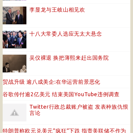
李显龙与王岐山相见欢
十八大常委人选应无太大悬念
吴仪裸退 换把薄熙来赶出国务院
贸战升级 逾八成美企:在华运营前景恶化
谷歌传付逾2亿美元 结束美国YouTube违例调查
Twitter行政总裁账户被盗 发表种族仇恨
言论
特朗普称欧元兑美元“疯狂”下跌 指责美联储不作为