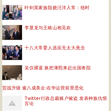
叶剑英家族阻挠汪洋入常：纽时
李显龙与王岐山相见欢
十八大常委人选应无太大悬念
吴仪裸退 换把薄熙来赶出国务院
贸战升级 逾八成美企:在华运营前景恶化
Twitter行政总裁账户被盗 发表种族仇恨
言论