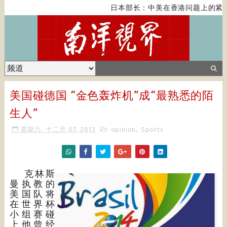
日本部长：中美在香港问题上的紧张
美国碰德国 “金色轰炸机”成“最熟悉的陌
生人”
星期六, 十二月 07, 2013
opinion
,
Sports
克林斯
曼执教的
美国队将
在世界杯
小组赛碰
上他曾经