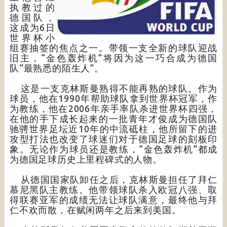
执教过的
德国队，
这成为6日
世界杯小
组赛抽签的焦点之一。带领一支全新的球队迎战
旧主，“金色轰炸机”将因为这一巧合成为德国
队“最熟悉的陌生人”。
这是一支克林斯曼熟得不能再熟的球队。作为
球员，他在1990年帮助球队拿到世界杯冠军，作
为教练，他在2006年亲手率队杀进世界杯四强，
在他的手下成长起来的一批青年才俊成为德国队
驰骋世界足坛近10年的中流砥柱，他所留下的进
攻型打法也改变了球迷们对于德国足球的刻板印
象。无论作为球员还是教练，“金色轰炸机”都成
为德国足球历史上里程碑式的人物。
从德国国家队卸任之后，克林斯曼担任了拜仁
慕尼黑队主教练。他带领球队杀入欧冠八强、取
得联赛亚军的成绩无法让球队满意，最终他与拜
仁不欢而散，在赋闲两年之后来到美国。