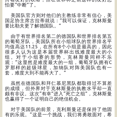
怕要“中断”了。
美国队官方则对他们的主教练非常有信心，美
国足协主席古拉蒂就说：“我可以保证，克林斯曼
要比勒夫更了解德国队。”
由于有世界排名第二的德国队和世界排名第五
的葡萄牙队，美国队所在小组球队的世界排名平
均值高达11.25，在所有8个小组是最高的，因此
很多人认为这是本届世界杯出线难度最大的小
组。对于小组赛的形势，克林斯曼同样不乐
观：“这显然是难度最大的一组，葡萄牙队拥有C
罗那样的超级球星，加纳队对阵美国队也有一
套，难度大到不能再大了。”
虽然在德国队和拜仁慕尼黑队都取得过不算差
的成绩，但外界对于克林斯曼的执教水平却一直
颇有非议。这次“有幸”进入“死亡之组”，克林斯曼
也赢得了一个证明自己的绝佳机会。
对于美国队的前景，克利斯曼还是保持了他固
有的乐观。“这是一个挑战，我们将勇敢面对，希