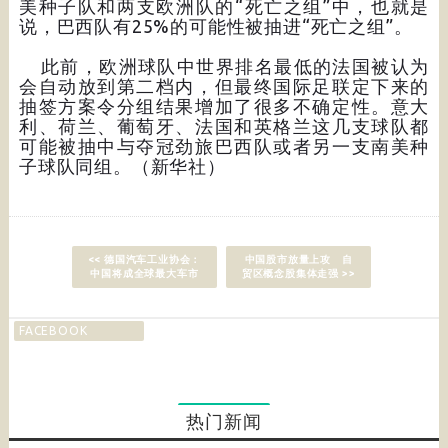
美种子队和两支欧洲队的“死亡之组”中，也就是
说，巴西队有25%的可能性被抽进“死亡之组”。
此前，欧洲球队中世界排名最低的法国被认为
会自动放到第二档内，但最终国际足联定下来的
抽签方案令分组结果增加了很多不确定性。意大
利、荷兰、葡萄牙、法国和英格兰这几支球队都
可能被抽中与夺冠劲旅巴西队或者另一支南美种
子球队同组。（新华社）
<< 德国汽车工业协会：
中国股市放量上攻 自
中国将成全球最大车市
贸区概念股集体走强 >>
FACEBOOK
热门新闻