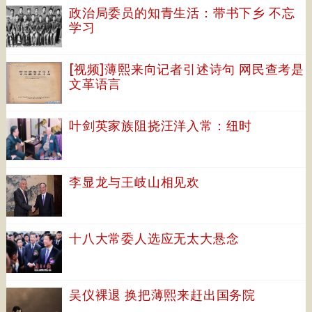
政治局委员的知青生活：带书下乡 不忘
学习
[视频]薄熙来向记者引述诗句 网民查考是
文革语言
叶剑英家族阻挠汪洋入常：纽时
李显龙与王岐山相见欢
十八大常委人选应无太大悬念
吴仪裸退 换把薄熙来赶出国务院