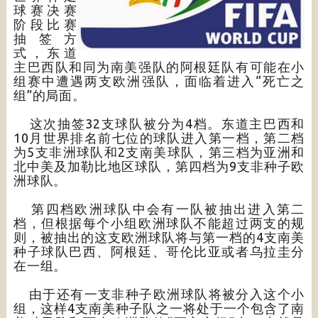
球赛决赛
阶段比赛
抽签方
式，东道
主巴西队和同为南美强队的阿根廷队有可能在小
组赛中遭遇两支欧洲强队，面临着进入“死亡之
组”的局面。
这次抽签32支球队被分为4档。东道主巴西和
10月世界排名前七位的球队进入第一档，第二档
为5支非洲球队和2支南美球队，第三档为亚洲和
北中美及加勒比地区球队，第四档为9支非种子欧
洲球队。
第四档欧洲球队中会有一队被抽出进入第二
档，但根据每个小组欧洲球队不能超过两支的规
则，被抽出的这支欧洲球队将与第一档的4支南美
种子球队巴西、阿根廷、哥伦比亚或者乌拉圭分
在一组。
由于还有一支非种子欧洲球队将被分入这个小
组，这样4支南美种子队之一将处于一个包含了南