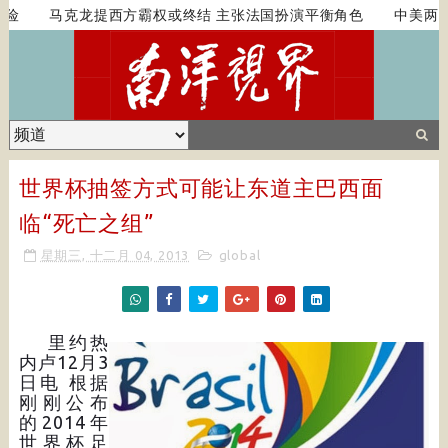
险
马克龙提西方霸权或终结 主张法国扮演平衡角色
中美两国
世界杯抽签方式可能让东道主巴西面
临“死亡之组”
星期三, 十二月 04, 2013
global
里约热
内卢12月3
日电 根据
刚刚公布
的2014年
世界杯足