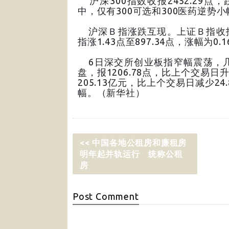
沪深300指数收报2452.29点，
中，仅有300可选和300医药逆势小
沪深Ｂ指涨跌互现。上证Ｂ指收报256
指涨1.43点至897.34点，涨幅为0.
6日深交所创业板指窄幅震荡，几
盘，报1206.78点，比上个交易日
205.13亿元，比上个交易日减少2
幅。（新华社）
<< 中国各地公租房和廉租房
明年起并轨运行 统称公租
房
Post
Comment