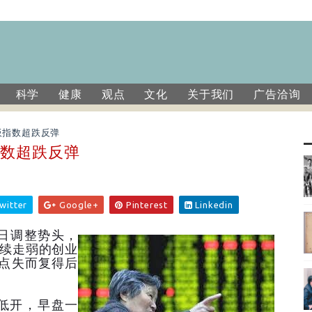
科学
健康
观点
文化
关于我们
广告洽询
板指数超跌反弹
指数超跌反弹
witter
Google+
Pinterest
Linkedin
日调整势头，
持续走弱的创业
0点失而复得后
幅低开，早盘一