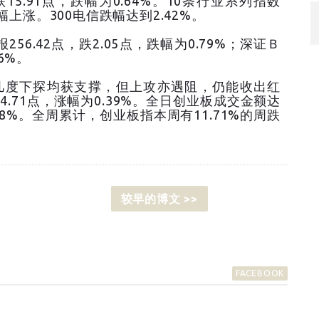
跌15.91点，跌幅为0.64%。10条行业系列指数
幅上涨。300电信跌幅达到2.42%。
.42点，跌2.05点，跌幅为0.79%；深证Ｂ
16%。
度下探均获支撑，但上攻亦遇阻，仍能收出红
升4.71点，涨幅为0.39%。全日创业板成交金额达
4.8%。全周累计，创业板指本周有11.71%的周跌
较早的博文 >>
FACEBOOK