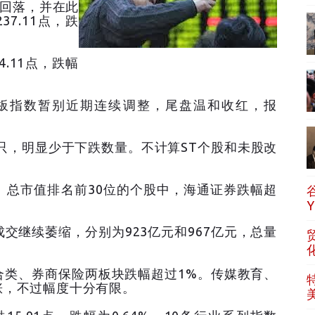
荡回落，并在此
7.11点，跌
4.11点，跌幅
板指数暂别近期连续调整，尾盘温和收红，报
只，明显少于下跌数量。不计算ST个股和未股改
总市值排名前30位的个股中，海通证券跌幅超
继续萎缩，分别为923亿元和967亿元，总量
类、券商保险两板块跌幅超过1%。传媒教育、
涨，不过幅度十分有限。