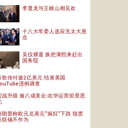
李显龙与王岐山相见欢
十八大常委人选应无太大悬
念
吴仪裸退 换把薄熙来赶出
国务院
谷歌传付逾2亿美元 结束美国
YouTube违例调查
贸战升级 逾八成美企:在华运营前景恶
化
特朗普称欧元兑美元“疯狂”下跌 指责
美联储不作为