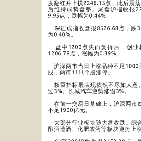
度翻红并上摸2248.15点，此后震
后维持弱势盘整。尾盘沪指收报223
9.95点，跌幅为0.44%。
深证成指收盘报8526.68点，跌3
为0.40%。
盘中1200点失而复得后，创业
1206.78点，涨幅为0.39%。
沪深两市当日上涨品种不足1000
股，两市11只个股涨停。
权重指标股表现依然不尽如人意。
过3%。长城汽车逆势涨逾3%。
在前一交易日基础上，沪深两市成交
不足1900亿元。
大部分行业板块随大盘收跌。综合
酿酒造酒、化肥农药等板块逆势上