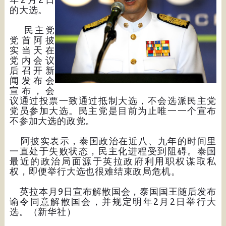
的大选。
民主党
党首阿披
实当天在
党内会议
后召开新
闻发布会
宣布，会
议通过投票一致通过抵制大选，不会选派民主党
党员参加大选。民主党是目前为止唯一一个宣布
不参加大选的政党。
阿披实表示，泰国政治在近八、九年的时间里
一直处于失败状态，民主化进程受到阻碍。泰国
最近的政治局面源于英拉政府利用职权谋取私
权，即便举行大选也很难结束政局危机。
英拉本月9日宣布解散国会，泰国国王随后发布
谕令同意解散国会，并规定明年2月2日举行大
选。（新华社）