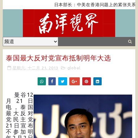
日本部长：中美在香港问题上的紧张关系对
泰国最大反对党宣布抵制明年大选
星期六, 十二月 21, 2013
global
曼谷12
月21日
电，泰国
最大反对
党民主党
21日宣布
不参加明
年2月2日