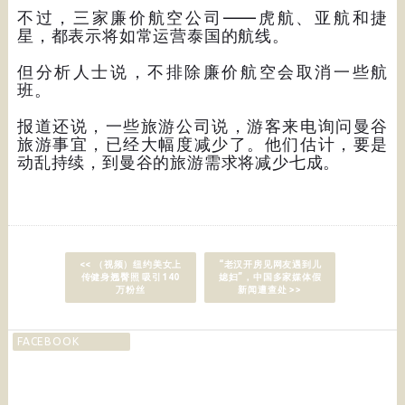
不过，三家廉价航空公司——虎航、亚航和捷
星，都表示将如常运营泰国的航线。
但分析人士说，不排除廉价航空会取消一些航
班。
报道还说，一些旅游公司说，游客来电询问曼谷
旅游事宜，已经大幅度减少了。他们估计，要是
动乱持续，到曼谷的旅游需求将减少七成。
<< （视频）纽约美女上
“老汉开房见网友遇到儿
传健身翘臀照 吸引140
媳妇”，中国多家媒体假
万粉丝
新闻遭查处 >>
FACEBOOK