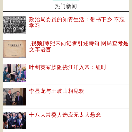
热门新闻
政治局委员的知青生活：带书下乡 不忘
学习
[视频]薄熙来向记者引述诗句 网民查考是
文革语言
叶剑英家族阻挠汪洋入常：纽时
李显龙与王岐山相见欢
十八大常委人选应无太大悬念