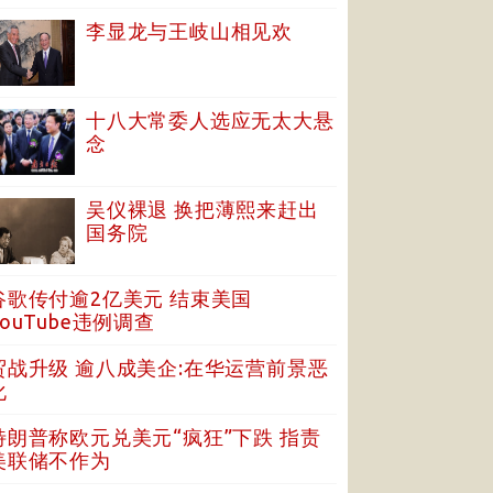
李显龙与王岐山相见欢
十八大常委人选应无太大悬
念
吴仪裸退 换把薄熙来赶出
国务院
谷歌传付逾2亿美元 结束美国
YouTube违例调查
贸战升级 逾八成美企:在华运营前景恶
化
特朗普称欧元兑美元“疯狂”下跌 指责
美联储不作为