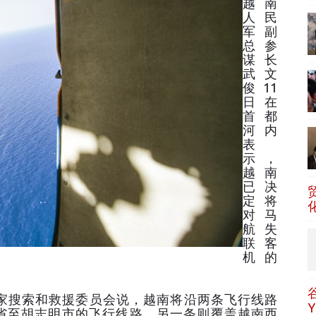
越南
人民
军副
总参
谋长
武文
俊11
日在
首都
河内
表
示，
越南
已决
定将
对马
航失
联客
机的
搜索和救援委员会说，越南将沿两条飞行线路
省至胡志明市的飞行线路，另一条则覆盖越南西