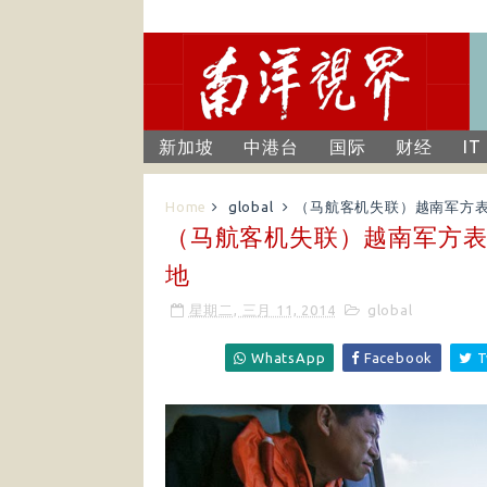
新加坡
中港台
国际
财经
IT
Home
global
（马航客机失联）越南军方
（马航客机失联）越南军方
地
星期二, 三月 11, 2014
global
WhatsApp
Facebook
T