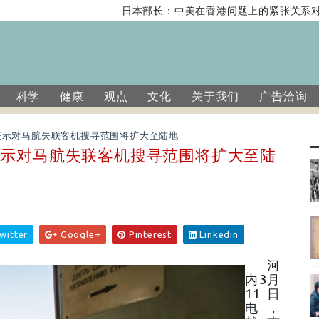
日本部长：中美在香港问题上的紧张关系对全
科学
健康
观点
文化
关于我们
广告洽询
表示对马航失联客机搜寻范围将扩大至陆地
表示对马航失联客机搜寻范围将扩大至陆
witter
Google+
Pinterest
Linkedin
河
内3月
11日
电，