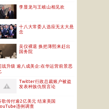
李显龙与王岐山相见欢
十八大常委人选应无太大悬
念
吴仪裸退 换把薄熙来赶出
国务院
贸战升级 逾八成美企:在华运营前景恶
化
Twitter行政总裁账户被盗
发表种族仇恨言论
谷歌传付逾2亿美元 结束美国
YouTube违例调查