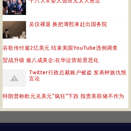
十八大常委人选应无太大悬念
吴仪裸退 换把薄熙来赶出国务院
谷歌传付逾2亿美元 结束美国YouTube违例调查
贸战升级 逾八成美企:在华运营前景恶化
Twitter行政总裁账户被盗 发表种族仇恨
言论
特朗普称欧元兑美元“疯狂”下跌 指责美联储不作为