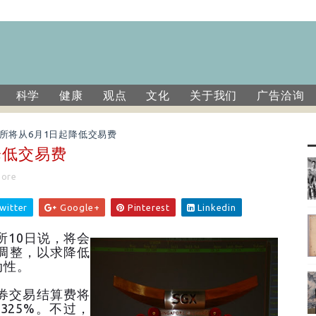
科学
健康
观点
文化
关于我们
广告洽询
所将从6月1日起降低交易费
降低交易费
pore
witter
Google+
Pinterest
Linkedin
10日说，将会
调整，以求降低
动性。
券交易结算费将
0325%。不过，