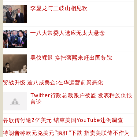
李显龙与王岐山相见欢
十八大常委人选应无太大悬念
吴仪裸退 换把薄熙来赶出国务院
贸战升级 逾八成美企:在华运营前景恶化
Twitter行政总裁账户被盗 发表种族仇恨
言论
谷歌传付逾2亿美元 结束美国YouTube违例调查
特朗普称欧元兑美元“疯狂”下跌 指责美联储不作为