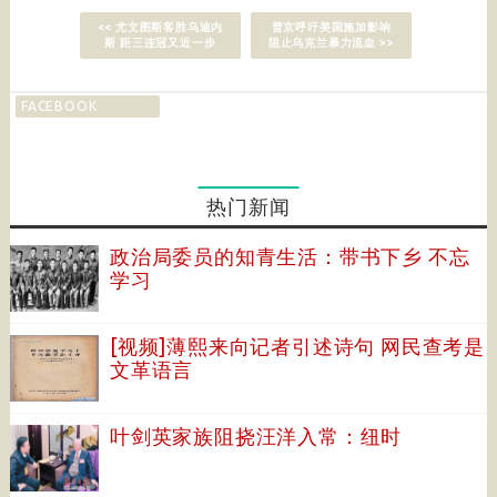
<< 尤文图斯客胜乌迪内
普京呼吁美国施加影响
斯 距三连冠又近一步
阻止乌克兰暴力流血 >>
FACEBOOK
热门新闻
政治局委员的知青生活：带书下乡 不忘
学习
[视频]薄熙来向记者引述诗句 网民查考是
文革语言
叶剑英家族阻挠汪洋入常：纽时