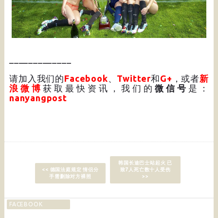
_____________
请加入我们的
Facebook
、
Twitter
和
G+
，或者
新
浪微博
获取最快资讯，我们的
微信号
是：
nanyangpost
韩国长途巴士站起火 已
<< 德国法庭规定 情侣分
致7人死亡数十人受伤
手需删除对方裸照
>>
FACEBOOK