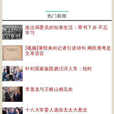
热门新闻
政治局委员的知青生活：带书下乡 不忘
学习
[视频]薄熙来向记者引述诗句 网民查考是
文革语言
叶剑英家族阻挠汪洋入常：纽时
李显龙与王岐山相见欢
十八大常委人选应无太大悬念