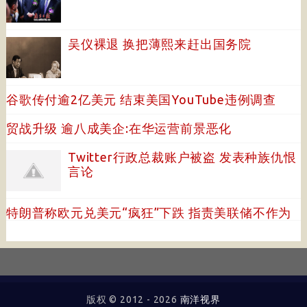
吴仪裸退 换把薄熙来赶出国务院
谷歌传付逾2亿美元 结束美国YouTube违例调查
贸战升级 逾八成美企:在华运营前景恶化
Twitter行政总裁账户被盗 发表种族仇恨
言论
特朗普称欧元兑美元“疯狂”下跌 指责美联储不作为
版权 © 2012 -
2026
南洋视界