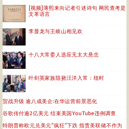
[视频]薄熙来向记者引述诗句 网民查考是
文革语言
李显龙与王岐山相见欢
十八大常委人选应无太大悬念
叶剑英家族阻挠汪洋入常：纽时
贸战升级 逾八成美企:在华运营前景恶化
谷歌传付逾2亿美元 结束美国YouTube违例调查
特朗普称欧元兑美元“疯狂”下跌 指责美联储不作为