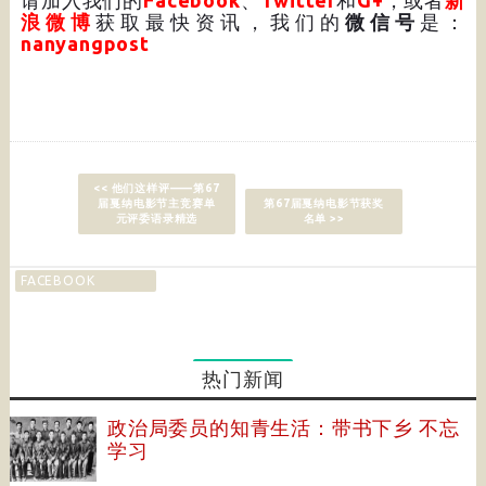
请加入我们的
Facebook
、
Twitter
和
G+
，或者
新
浪微博
获取最快资讯，我们的
微信号
是：
nanyangpost
<< 他们这样评——第67
届戛纳电影节主竞赛单
第67届戛纳电影节获奖
元评委语录精选
名单 >>
FACEBOOK
热门新闻
政治局委员的知青生活：带书下乡 不忘
学习