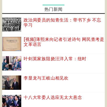
热门新闻
政治局委员的知青生活：带书下乡 不忘
学习
[视频]薄熙来向记者引述诗句 网民查考是
文革语言
叶剑英家族阻挠汪洋入常：纽时
李显龙与王岐山相见欢
十八大常委人选应无太大悬念