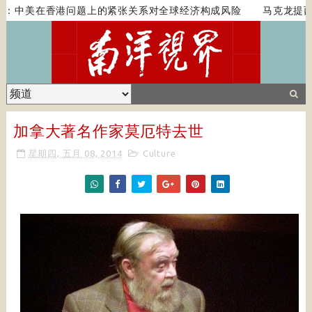
：中美在香港问题上的紧张关系对全球经济构成风险
马克龙提西
加拿大著名作家莫厄特去世
星期四, 五月 08, 2014
Culture