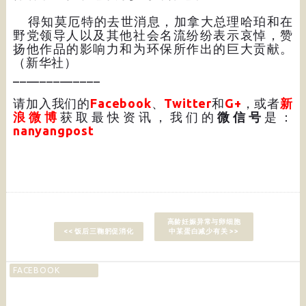
得知莫厄特的去世消息，加拿大总理哈珀和在
野党领导人以及其他社会名流纷纷表示哀悼，赞
扬他作品的影响力和为环保所作出的巨大贡献。
（新华社）
_____________
请加入我们的
Facebook
、
Twitter
和
G+
，或者
新
浪微博
获取最快资讯，我们的
微信号
是：
nanyangpost
高龄妊娠异常与卵细胞
<< 饭后三鞠躬促消化
中某蛋白减少有关 >>
FACEBOOK