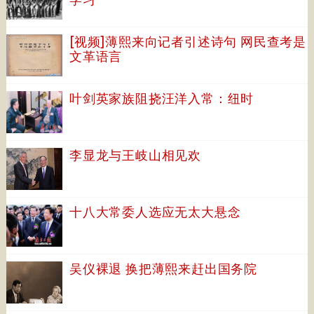
[视频]薄熙来向记者引述诗句 网民查考是
文革语言
叶剑英家族阻挠汪洋入常：纽时
李显龙与王岐山相见欢
十八大常委人选应无太大悬念
吴仪裸退 换把薄熙来赶出国务院