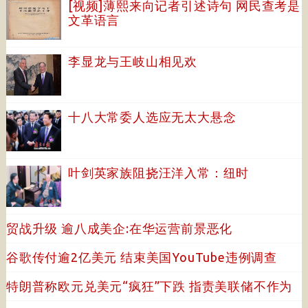
[视频]薄熙来向记者引述诗句 网民查考是
文革语言
李显龙与王岐山相见欢
十八大常委人选应无太大悬念
叶剑英家族阻挠汪洋入常：纽时
贸战升级 逾八成美企:在华运营前景恶化
谷歌传付逾2亿美元 结束美国YouTube违例调查
特朗普称欧元兑美元“疯狂”下跌 指责美联储不作为