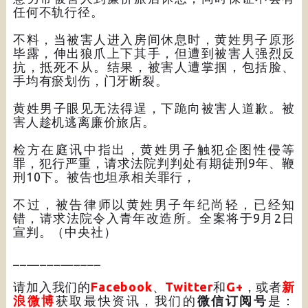
任何不轨行径。
不料，当被害人进入房间休息时，黄姓男子原形
毕露，伸出狼爪上下其手，但遭到被害人强烈反
抗，抵死不从。结果，被害人遭掌掴，包括脸、
手均有瘀划伤，门牙断裂。
黄姓男子眼见无法得逞，下跪向被害人道歉。被
害人趁机逃离廉价旅店。
检方在庭讯中指出，黄姓男子触犯企图性侵等
罪，犯行严重，请求法院判判处有期徒刑9年、鞭
刑10下。被告也坦承相关罪行，
不过，被告律师以黄姓男子年纪尚轻，已经知
错，请求法院令入青年改造所。全案将于9月2日
宣判。（中央社）
_____________
请加入我们的
Facebook
、
Twitter
和
G+
，或者
新
浪微博
获取最快资讯，我们的
微信订阅号
是：