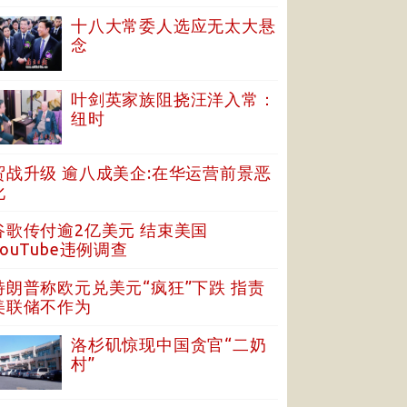
十八大常委人选应无太大悬
念
叶剑英家族阻挠汪洋入常：
纽时
贸战升级 逾八成美企:在华运营前景恶
化
谷歌传付逾2亿美元 结束美国
YouTube违例调查
特朗普称欧元兑美元“疯狂”下跌 指责
美联储不作为
洛杉矶惊现中国贪官“二奶
村”