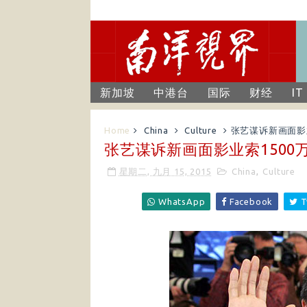
新加坡
中港台
国际
财经
IT
Home
China
Culture
张艺谋诉新画面影
张艺谋诉新画面影业索150
星期二, 九月 15, 2015
China
,
Culture
WhatsApp
Facebook
T