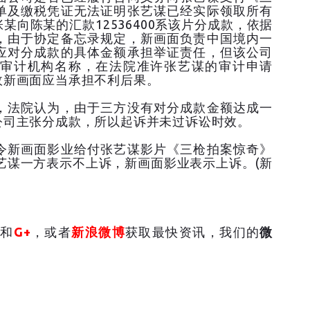
单及缴税凭证无法证明张艺谋已经实际领取所有
向陈某的汇款12536400系该片分成款，依据
，由于协定备忘录规定，新画面负责中国境内一
应对分成款的具体金额承担举证责任，但该公司
审计机构名称，在法院准许张艺谋的审计申请
故新画面应当承担不利后果。
院认为，由于三方没有对分成款金额达成一
公司主张分成款，所以起诉并未过诉讼时效。
画面影业给付张艺谋影片《三枪拍案惊奇》
张艺谋一方表示不上诉，新画面影业表示上诉。(新
和
G+
，或者
新浪微博
获取最快资讯，我们的
微