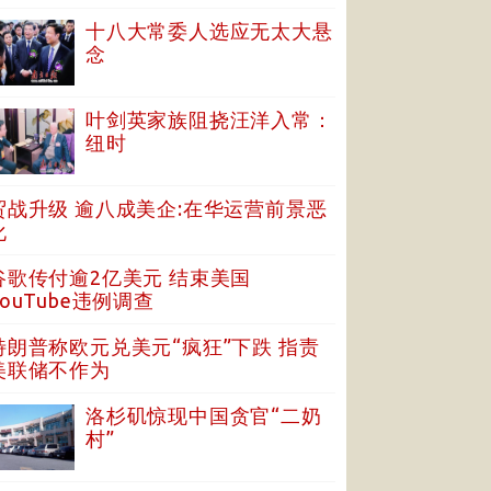
十八大常委人选应无太大悬
念
叶剑英家族阻挠汪洋入常：
纽时
贸战升级 逾八成美企:在华运营前景恶
化
谷歌传付逾2亿美元 结束美国
YouTube违例调查
特朗普称欧元兑美元“疯狂”下跌 指责
美联储不作为
洛杉矶惊现中国贪官“二奶
村”