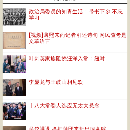
政治局委员的知青生活：带书下乡 不忘
学习
[视频]薄熙来向记者引述诗句 网民查考是
文革语言
叶剑英家族阻挠汪洋入常：纽时
李显龙与王岐山相见欢
十八大常委人选应无太大悬念
吴仪裸退 换把薄熙来赶出国务院