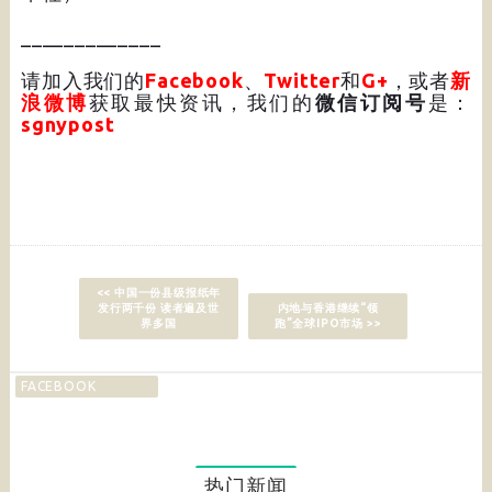
_____________
请加入我们的
Facebook
、
Twitter
和
G+
，或者
新
浪微博
获取最快资讯，我们的
微信订阅号
是：
sgnypost
<< 中国一份县级报纸年
发行两千份 读者遍及世
内地与香港继续“领
界多国
跑”全球IPO市场 >>
FACEBOOK
热门新闻