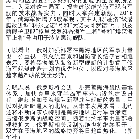
黑海地区的复杂形势列为俄面临的主要威胁之
一。为应对这一局面，报告建议维持海军现有军
舰的技术战备实力，同时大举兴建新舰。2016
年，俄海军新增了5艘军舰，其中两艘“基洛”级潜
艇改进型“科尔皮诺”号和“大诺夫哥罗德”号，以及
两艘护卫舰“格里戈罗维奇海军上将”号和“埃森海
军上将”号均用于装备黑海舰队。
可以看出，俄对加强部署在黑海地区的军事力量
也十分重视。俄总统普京和国防部长绍伊古相继
表示，要将黑海舰队装备新型舰艇的计划置于俄
海军舰艇建造计划的优先地位，以应对黑海地区
越来越严峻的安全形势。
方晓志说，俄罗斯将会进一步完善黑海舰队基地
体系，加快克里米亚半岛军事基础设施建设进
程，继续增加黑海舰队新型战斗舰艇的数量，用
以对抗咄咄逼人的北约。从未来发展来看，北约
还将不断向东欧特别是黑海地区进行军事渗透，
压缩俄罗斯的战略空间。随着北约军事力量部署
规模扩大，俄罗斯相关反制措施也将继续展开，
双方在黑海地区的战略博弈将日趋白热化。（新
华社）