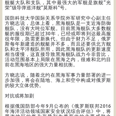
舰艇大队和支队，其中最强大的军舰是旗舰“光
荣”级导弹巡洋舰“莫斯科”号。
国防科技大学国际关系学院外军研究中心副主任
方晓志说，总体上看，黑海舰队是一支近海防御
舰队，没有大吨位军舰。目前黑海舰队大多数舰
艇的服役期已超过30年，已经或即将到达最高服
役年限，急需更新换代。但由于财力不足，俄罗
斯每年新建造的舰艇并不多，而且还要供北方舰
队和太平洋舰队所用，因此黑海舰队的更新速度
相当缓慢，这直接导致黑海舰队战力今非昔比，
活动范围基本上局限在黑海之内，很难和北约目
前在黑海地区的强大力量相抗衡。
方晓志说，随着北约在黑海军事力量部署的进一
步加强，将会在陆地、海上和空中构成对俄罗斯
的较大立体优势。
对抗或将加剧
根据俄国防部今年9月公布的《俄罗斯联邦2016
年海洋活动领域国家安全状况综合评估》中，将