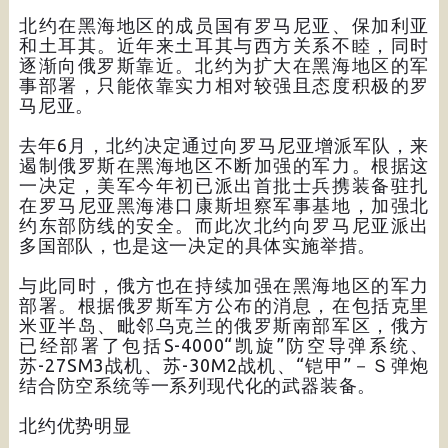
北约在黑海地区的成员国有罗马尼亚、保加利亚
和土耳其。近年来土耳其与西方关系不睦，同时
逐渐向俄罗斯靠近。北约为扩大在黑海地区的军
事部署，只能依靠实力相对较强且态度积极的罗
马尼亚。
去年6月，北约决定通过向罗马尼亚增派军队，来
遏制俄罗斯在黑海地区不断加强的军力。根据这
一决定，美军今年初已派出首批士兵携装备驻扎
在罗马尼亚黑海港口康斯坦察军事基地，加强北
约东部防线的安全。而此次北约向罗马尼亚派出
多国部队，也是这一决定的具体实施举措。
与此同时，俄方也在持续加强在黑海地区的军力
部署。根据俄罗斯军方公布的消息，在包括克里
米亚半岛、毗邻乌克兰的俄罗斯南部军区，俄方
已经部署了包括S-4000“凯旋”防空导弹系统、
苏-27SM3战机、苏-30M2战机、“铠甲”－Ｓ弹炮
结合防空系统等一系列现代化的武器装备。
北约优势明显