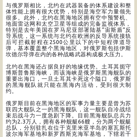
与俄罗斯相比，北约在武器装备的体系建设和整
体性能上拥有很大优势，特别是海空军力量领先
很多。此外，北约在黑海地区拥有空中预警机、
地面雷达网和太空卫星等组成的完备监视体系，
特别是去年美国在罗马尼亚部署陆基“宙斯盾”反
导系统，这一系统与北约在欧洲的反导系统接轨
后可拦截射程在2500公里以下的中短程弹道导
弹，基本覆盖整个黑海地区，对俄罗斯包括伊斯
坎德尔导弹在内的各种战略武器构成极大压力。
北约在黑海还占据良好的地缘优势。土耳其扼守
博斯普鲁斯海峡，而该海峡是俄罗斯黑海舰队的
重要出海口，一旦土耳其卡死这个隘口，俄罗斯
的黑海舰队就只能在黑海内活动，受到很大制
约。
俄罗斯目前在黑海地区的军事力量主要是曾为苏
联四大舰队之一的黑海舰队，这一舰队自冷战结
束后战斗力一度急剧下降。目前黑海舰队总兵力
约为2.3万人，拥有各种舰艇66艘，分为两个舰艇
总队，分别驻扎在位于克里米亚半岛的塞瓦斯托
波尔海军基地和新罗西斯克海军基地，下辖若干