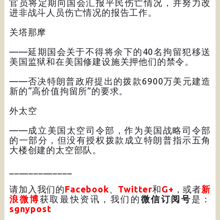
官员将定期向国会汇报平民伤亡情况，并努力改
进非战斗人员伤亡情况的报告工作。
关塔那摩
——延期国会关于不得将余下的40名拘留犯移送
美国监狱和在美国修建设施关押他们的禁令。
——否决特朗普政府提出的拨款6900万美元建造
新的“高价值拘留所”的要求。
外太空
——成立美国太空司令部，作为美国战略司令部
的一部分，但没有授权拨款成立特朗普指示五角
大楼创建的太空部队。
_____________
请加入我们的
Facebook
、
Twitter
和
G+
，或者
新
浪微博
获取最快资讯，我们的
微信订阅号
是：
sgnypost