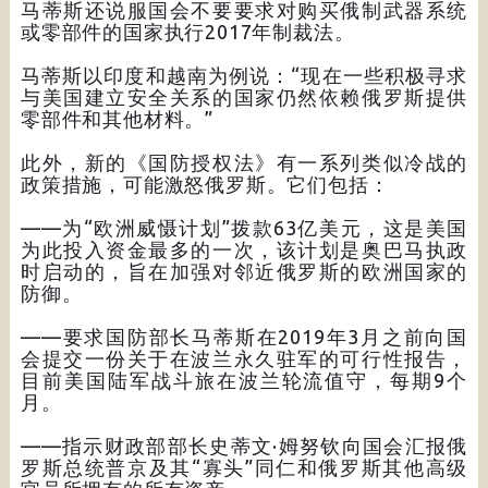
马蒂斯还说服国会不要要求对购买俄制武器系统
或零部件的国家执行2017年制裁法。
马蒂斯以印度和越南为例说：“现在一些积极寻求
与美国建立安全关系的国家仍然依赖俄罗斯提供
零部件和其他材料。”
此外，新的《国防授权法》有一系列类似冷战的
政策措施，可能激怒俄罗斯。它们包括：
——为“欧洲威慑计划”拨款63亿美元，这是美国
为此投入资金最多的一次，该计划是奥巴马执政
时启动的，旨在加强对邻近俄罗斯的欧洲国家的
防御。
——要求国防部长马蒂斯在2019年3月之前向国
会提交一份关于在波兰永久驻军的可行性报告，
目前美国陆军战斗旅在波兰轮流值守，每期9个
月。
——指示财政部部长史蒂文·姆努钦向国会汇报俄
罗斯总统普京及其“寡头”同仁和俄罗斯其他高级