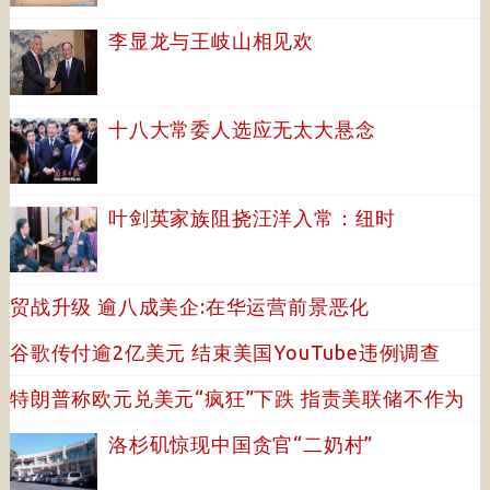
李显龙与王岐山相见欢
十八大常委人选应无太大悬念
叶剑英家族阻挠汪洋入常：纽时
贸战升级 逾八成美企:在华运营前景恶化
谷歌传付逾2亿美元 结束美国YouTube违例调查
特朗普称欧元兑美元“疯狂”下跌 指责美联储不作为
洛杉矶惊现中国贪官“二奶村”