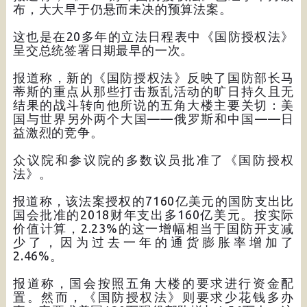
布，大大早于仍悬而未决的预算法案。
这也是在20多年的立法日程表中《国防授权法》
呈交总统签署日期最早的一次。
报道称，新的《国防授权法》反映了国防部长马
蒂斯的重点从那些打击叛乱活动的旷日持久且无
结果的战斗转向他所说的五角大楼主要关切：美
国与世界另外两个大国——俄罗斯和中国——日
益激烈的竞争。
众议院和参议院的多数议员批准了《国防授权
法》。
报道称，该法案授权的7160亿美元的国防支出比
国会批准的2018财年支出多160亿美元。按实际
价值计算，2.23%的这一增幅相当于国防开支减
少了，因为过去一年的通货膨胀率增加了
2.46%。
报道称，国会按照五角大楼的要求进行资金配
置。然而，《国防授权法》则要求少花钱多办