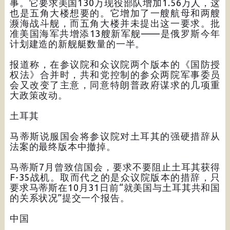
事。它要求美国130万现役部队增加1.56万人，这
也是五角大楼想要的。它增加了一艘航母和两艘
濒海战斗舰，而五角大楼并未提出这一要求。批
准美国海军共增添13艘新军舰——是俄罗斯今年
计划建造的新舰艇数量的一半。
报道称，在参议院和众议院两个版本的《国防授
权法》合并时，共和党控制的参众两院军事委员
会又改变了主意，同意特朗普政府谋求的几项重
大政策改动。
土耳其
马蒂斯说服国会将参议院对土耳其的强硬措辞从
法案的最终版本中撤掉。
马蒂斯7月曾致信国会，要求不要阻止土耳其获得
F-35战机。取而代之的是众议院版本的措辞，只
要求马蒂斯在10月31日前“就美国与土耳其共和国
的关系状况”提交一个报告。
中国