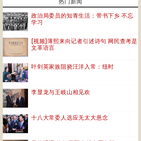
热门新闻
政治局委员的知青生活：带书下乡 不忘
学习
[视频]薄熙来向记者引述诗句 网民查考是
文革语言
叶剑英家族阻挠汪洋入常：纽时
李显龙与王岐山相见欢
十八大常委人选应无太大悬念