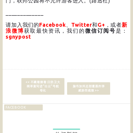
门，联邦公园将不允许游客进入。
(
路透社
)
_____________
请加入我们的
Facebook
、
Twitter
和
G+
，或者
新
浪微博
获取最快资讯，我们的
微信订阅号
是：
sgnypost
<< 不藏着掖着 日防卫大
纲草案写进“出云”号航
脸书加州总部遭遇炸弹
母化
威胁而疏散 >>
FACEBOOK