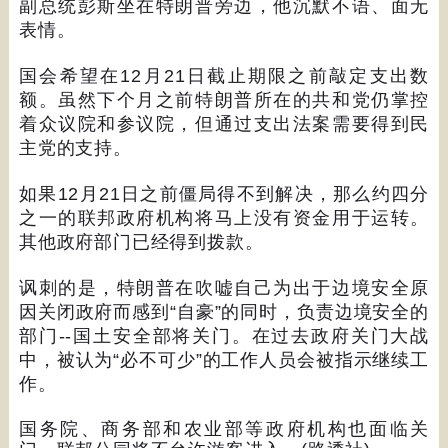
副总统彭斯坐在特朗普旁边，他沉默不语、面无
表情。
国会希望在
12
月
21
日截止期限之前敲定支出数
额。虽然下个月之前特朗普所在的共和党仍掌控
着众议院和参议院，但通过支出法案需要得到民
主党的支持。
如果
12
月
21
日之前僵局得不到解决，那么约四分
之一的联邦政府机构将马上没有资金用于运转。
其他政府部门已经得到拨款。
讽刺的是，特朗普在吹嘘自己为出于边境安全原
因关闭政府而感到
“
自豪
”
的同时，负责边境安全的
部门
--
国土安全部将关门。在过去政府关门大战
中，被认为
“
必不可少
”
的工作人员会被指示继续工
作。
国务院、商务部和农业部等政府机构也面临关