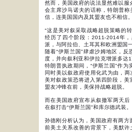
然而，美国政府的说法显然难以服
会主席沙马诺夫的话称，特朗普称
信，连美国国内及其盟友也不相信
“
这是美对叙采取战略超脱策略的
经历了四个阶段：
2011-2014
年，
派，与阿拉伯、土耳其和欧洲盟国
随着
“
伊斯兰国
”
肆虐沙姆地区，反
度，并向叙利亚和伊拉克增派多达
1
特朗普执政期间，
“
伊斯兰国
”
作为
同时美以叙政府使用化武为由，两
美对叙政策恐将进入第四阶段，美
盟友冲锋在前，美保持战略超脱。
而在美国政府宣布从叙撤军两天后
在叙打击
“
伊斯兰国
”
和库尔德武装。
孙德刚分析认为，美国政府有两方
前美土关系改善的背景下，美默许