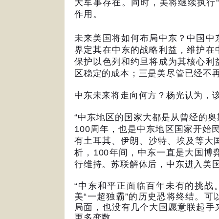
大军事存在。同时，美将继续执行
作用。
未来美国将如何布局中东？中国中
界定其在中东的战略利益，维护在
保护以色列和约旦将成为其核心利
区稳定的成本；三是美尽管已经不
中东未来将走向何方？杨光认为，
“
中东地区的国家大都是从曾经的奥
100
周年，也是中东地区国家开始
有土耳其、伊朗、沙特、埃及等大
析，
100
年间，中东一直是大国博
行维持。苏联解体后，中东进入美
“
中东和平正面临百年未有的挑战
美
“
一超独霸
”
的历史恐将终结。可
局面，也没有几个大国愿意联起手
更多变数。