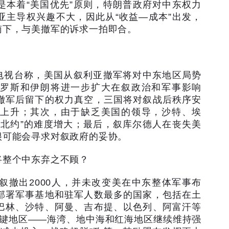
是本着
“
美国优先
”
原则，特朗普政府对中东权力
亚主导权兴趣不大，因此从
“
收益
—
成本
”
出发，
南下，与美撤军的诉求一拍即合。
电视台称，美国从叙利亚撤军将对中东地区局势
罗斯和伊朗将进一步扩大在叙政治和军事影响
撤军后留下的权力真空，三国将对叙战后秩序安
上升；其次，由于缺乏美国的领导，沙特、埃
版北约
”
的难度增大；最后，叙库尔德人在丧失美
很可能会寻求对叙政府的妥协。
将整个中东弃之不顾？
叙撤出
2000
人，并未改变美在中东整体军事布
部署军事基地和驻军人数最多的国家，包括在土
巴林、沙特、阿曼、吉布提、以色列、阿富汗等
键地区
——
海湾、地中海和红海地区继续维持强