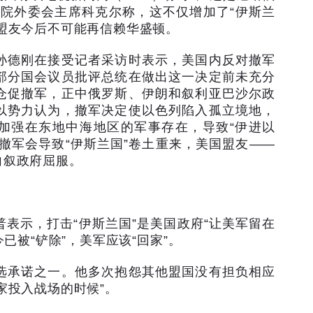
议院外委会主席科克尔称，这不仅增加了
“
伊斯兰
盟友今后不可能再信赖华盛顿。
孙德刚在接受记者采访时表示，美国内反对撤军
部分国会议员批评总统在做出这一决定前未充分
仓促撤军，正中俄罗斯、伊朗和叙利亚巴沙尔政
以势力认为，撤军决定使以色列陷入孤立境地，
加强在东地中海地区的军事存在，导致
“
伊进以
撤军会导致
“
伊斯兰国
”
卷土重来，美国盟友
——
向叙政府屈服。
普表示，打击
“
伊斯兰国
”
是美国政府
“
让美军留在
今已被
“
铲除
”
，美军应该
“
回家
”
。
选承诺之一。他多次抱怨其他盟国没有担负相应
家投入战场的时候
”
。