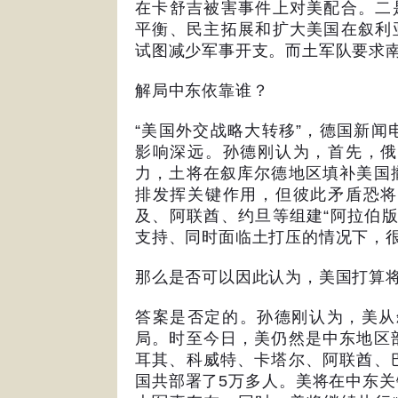
在卡舒吉被害事件上对美配合。二
平衡、民主拓展和扩大美国在叙利
试图减少军事开支。而土军队要求
解局中东依靠谁？
“
美国外交战略大转移
”
，德国新闻
影响深远。孙德刚认为，首先，俄
力，土将在叙库尔德地区填补美国
排发挥关键作用，但彼此矛盾恐将
及、阿联酋、约旦等组建
“
阿拉伯
支持、同时面临土打压的情况下，
那么是否可以因此认为，美国打算
答案是否定的。孙德刚认为，美从
局。时至今日，美仍然是中东地区
耳其、科威特、卡塔尔、阿联酋、
国共部署了
5
万多人。美将在中东关