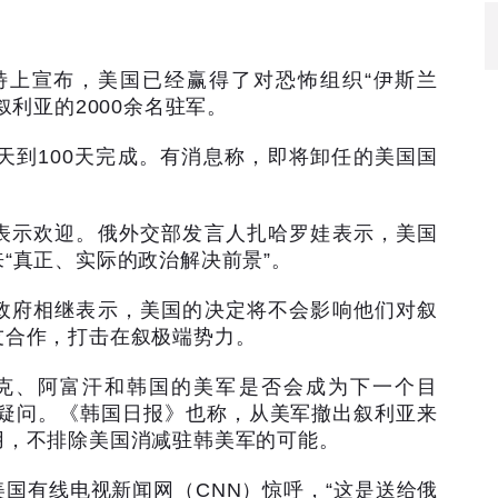
特上宣布，美国已经赢得了对恐怖组织
“
伊斯兰
叙利亚的
2000
余名驻军。
天到
100
天完成。有消息称，即将卸任的美国国
表示欢迎。俄外交部发言人扎哈罗娃表示，美国
来
“
真正、实际的政治解决前景
”
。
政府相继表示，美国的决定将不会影响他们对叙
友合作，打击在叙极端势力。
克、阿富汗和韩国的美军是否会成为下一个目
疑问。《韩国日报》也称，从美军撤出叙利亚来
用，不排除美国消减驻韩美军的可能。
美国有线电视新闻网（
CNN
）惊呼，
“
这是送给俄