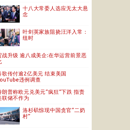
十八大常委人选应无太大悬
念
叶剑英家族阻挠汪洋入常：
纽时
贸战升级 逾八成美企:在华运营前景恶
化
谷歌传付逾2亿美元 结束美国
YouTube违例调查
特朗普称欧元兑美元“疯狂”下跌 指责
美联储不作为
洛杉矶惊现中国贪官“二奶
村”