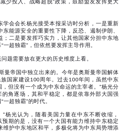
“
减少投入、战略超脱
”
政策，鼓励盟友发挥更大
东学会会长杨光接受本报采访时分析，一是重新
中东能源安全的重要性下降，反恐、遏制伊朗、
益；二是要发挥巧实力，让其他国家分担中东地
再
“
一超独霸
”
，但依然要发挥主导作用。
该问题需要放在更大的历史维度上看。
斯曼帝国中独立出来的。今年是奥斯曼帝国解体
民族国家建设
100
周年。过去
100
年间，虽然中东
国，但没有一个成为中东命运的主宰者。
”
杨光分
弈的角逐场，其和平稳定，都是依靠外部大国强
国
“
一超独霸
”
的时代。
。
”
杨光认为，随着美国力量在中东不断收缩，
以预期的是，没有一个大国有能力维持中东稳定
来维护中东地区和平，多极化将为中东局势增添