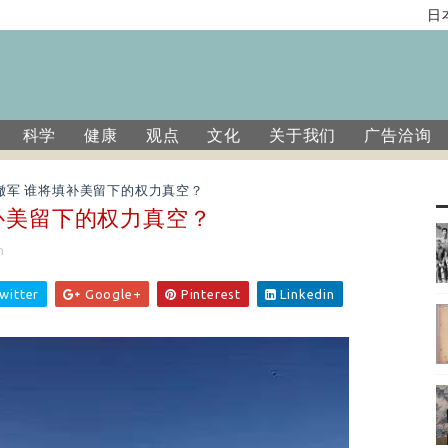
日本部长
科学
健康
观点
文化
关于我们
广告洽询
撤军 谁将填补美留下的权力真空？
补美留下的权力真空？
n
witter
Google+
Pinterest
Linkedin