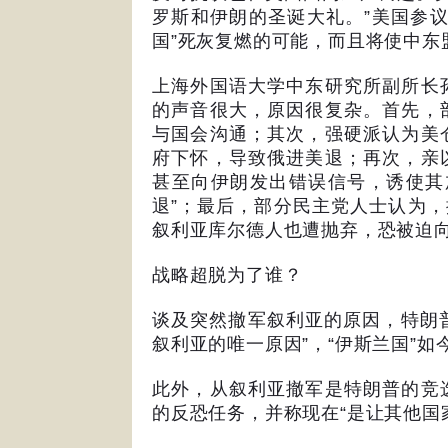
罗斯和伊朗的圣诞大礼。
”
美国参
国
”
死灰复燃的可能，而且将使中东
上海外国语大学中东研究所副所长
的声音很大，原因很复杂。首先，
与国会沟通；其次，强硬派认为美
府下怀，导致俄进美退；再次，亲
甚至向伊朗发出错误信号，诱使其
退
”
；最后，部分民主党人士认为，
叙利亚库尔德人也遭抛弃，恐被迫
战略超脱为了谁？
谈及突然撤军叙利亚的原因，特朗
叙利亚的唯一原因
”
，
“
伊斯兰国
”
如
此外，从叙利亚撤军是特朗普的竞
的反恐任务，并称现在
“
是让其他国