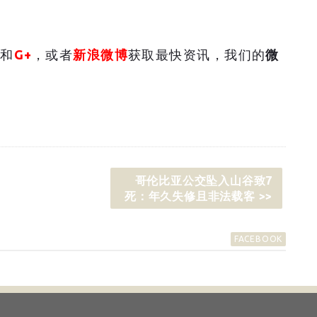
和
G+
，或者
新浪微博
获取最快资讯，我们的
微
哥伦比亚公交坠入山谷致7
死：年久失修且非法载客 >>
FACEBOOK