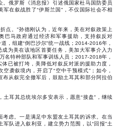
众。俄罗斯《消息报》引述俄国家杜马国防委员
美军在叙战胜了
“
伊斯兰国
”
，不仅国际社会不相
。
转折点。
”
孙德刚认为，近年来，美在对叙政策上
奥巴马政府通过经济和军事援助，支持叙反对
一道，组建
“
倒巴沙尔
”
统一战线；
2014-2016
年，
恐成为美在该地区首要任务，美加大军事介入力
万名特种部队和军事训练人员；
2017-2018
年，
实体已被打垮，美降低对叙反对派的援助力度，
次空袭叙境内，开启了
“
空中干预模式
”
；如今，
宣布从叙完全撤军后，鼓励土耳其和部分阿拉伯
，土耳其总统埃尔多安表示，愿意
“
接盘
”
，继续
面考虑。一是满足中东盟友土耳其的诉求。在当
土军队进入叙利亚，建立势力范围，以
“
回报
”
土