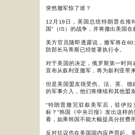
突然撤军惊了谁？
12
月
19
日，美国总统特朗普在推
国
”
（
IS
）的战争，并将撤出美国在
美方官员随即透露说，撤军将在
60
防部长马蒂斯已经签署执行令。
对于美国的决定，俄罗斯第一时间
宣布从叙利亚撤军，将为叙利亚带
但是美国盟友很受伤。法、英、德
的军事介入，他们将继续和其他盟
“
特朗普撤完驻叙美军后，驻伊拉
标？
”
韩国《中央日报》发出这样的
看，如果韩国不能大幅提高分担费
反对抗议也在美国国内应声而起。