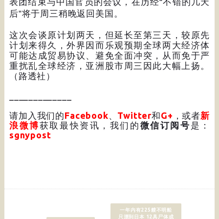
表团结束与中国官员的会议，在历经
“
不错的几天
后
”
将于周三稍晚返回美国。
这次会谈原计划两天，但延长至第三天，较原先
计划来得久，外界因而乐观预期全球两大经济体
可能达成贸易协议、避免全面冲突，从而免于严
重扰乱全球经济，亚洲股市周三因此大幅上扬。
（路透社）
_____________
请加入我们的
Facebook
、
Twitter
和
G+
，或者
新
浪微博
获取最快资讯，我们的
微信订阅号
是：
sgnypost
一年内有225艘不明船
只漂到日本 12具尸体成