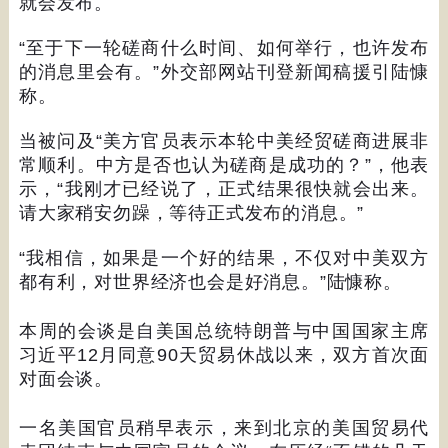
就会发布。
“
至于下一轮磋商什么时间、如何举行，也许发布
的消息里会有。
”
外交部网站刊登新闻稿援引陆慷
称。
当被问及
“
美方官员表示本轮中美经贸磋商进展非
常顺利。中方是否也认为磋商是成功的？
”
，他表
示，
“
我刚才已经说了，正式结果很快就会出来。
请大家稍安勿躁，等待正式发布的消息。
”
“
我相信，如果是一个好的结果，不仅对中美双方
都有利，对世界经济也会是好消息。
”
陆慷称。
本周的会谈是自美国总统特朗普与中国国家主席
习近平
12
月同意
90
天贸易休战以来，双方首次面
对面会谈。
一名美国官员稍早表示，来到北京的美国贸易代