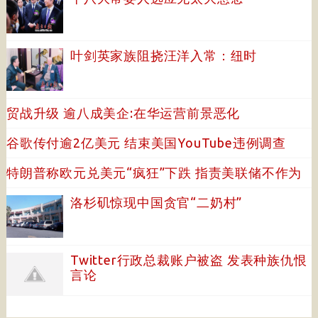
叶剑英家族阻挠汪洋入常：纽时
贸战升级 逾八成美企:在华运营前景恶化
谷歌传付逾2亿美元 结束美国YouTube违例调查
特朗普称欧元兑美元“疯狂”下跌 指责美联储不作为
洛杉矶惊现中国贪官“二奶村”
Twitter行政总裁账户被盗 发表种族仇恨
言论