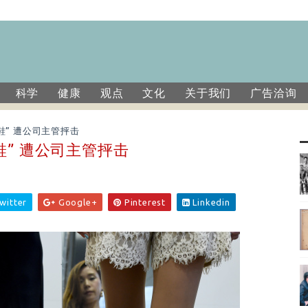
科学
健康
观点
文化
关于我们
广告洽询
鞋” 遭公司主管抨击
” 遭公司主管抨击
witter
Google+
Pinterest
Linkedin