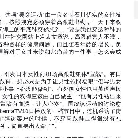
，这项
“
罢穿运动
”
由一位名叫石川优实的女性发
作，按照规定必须穿着高跟鞋出勤，一天下来双
事脚上的平底鞋突然想到，
“
要是我也穿这种鞋的
川在社交网站上发表文章说，高跟鞋害人不浅，
各种各样的健康问题，而且随着年龄的增长，负
理解对于女性来说如此痛苦的一件事，怎么会成
，引发日本女性向职场高跟鞋集体
“
宣战
”
。有日
跟鞋，想必只是为了让男性饱眼福吧
”“
倡导男女
件小事上都没能做到
”
。有外国女性也用英语声援
，女性的双脚应该由自己做主。
”
也有男性站出来
经常沾有血渍，让人心疼
”
。围绕该运动的讨论愈
bemaTV10
日播放的一档节目中，随机采访了街
为
“
拜访客户的时候，不穿高跟鞋显得很没有礼
务，简直要出人命了
”
。