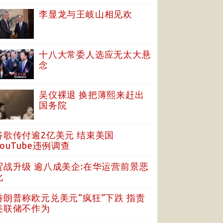
李显龙与王岐山相见欢
十八大常委人选应无太大悬
念
吴仪裸退 换把薄熙来赶出
国务院
谷歌传付逾2亿美元 结束美国
YouTube违例调查
贸战升级 逾八成美企:在华运营前景恶
化
特朗普称欧元兑美元“疯狂”下跌 指责
美联储不作为