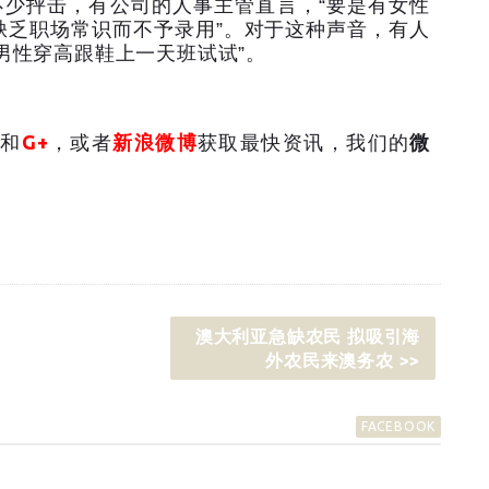
不少抨击，有公司的人事主管直言，
“
要是有女性
缺乏职场常识而不予录用
”
。对于这种声音，有人
男性穿高跟鞋上一天班试试
”
。
和
G+
，或者
新浪微博
获取最快资讯，我们的
微
澳大利亚急缺农民 拟吸引海
外农民来澳务农 >>
FACEBOOK