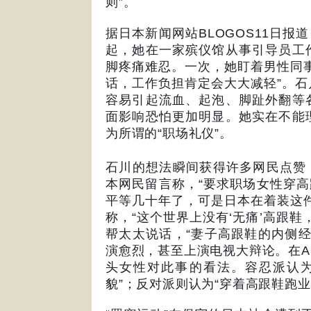
则
”
。
据日本新闻网站
BLOGOS11
日报道
起，她在一家殡仪馆从事引导员工
脚疼痛难忍。一次，她盯着男性同
话，工作负担肯定会大大减轻
”
。石
容易引起流血、起泡、脚趾外翻等
面影响恐怕更加明显。她实在不能
为所谓的
“
职场礼仪
”
。
石川的想法瞬间获得许多网民点赞
本网民留言称，
“
要求职场女性穿高
平等几十年了，可是日本在着装这
称，
“
这个世界上没有
‘
无痛
’
高跟鞋
帮太太说话，
“
妻子高跟鞋的内侧
演愈烈，甚至上演电视大辩论。在
A
头女性对此事的看法。容忍派认
貌
”
；反对派则认为
“
穿着高跟鞋跑业