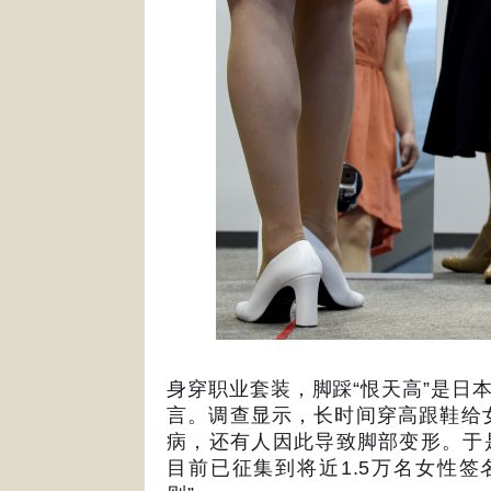
身穿职业套装，脚踩
“
恨天高
”
是日
言。调查显示，长时间穿高跟鞋给
病，还有人因此导致脚部变形。于
目前已征集到将近
1.5
万名女性签