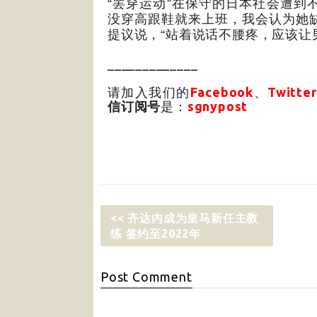
“
罢穿运动
”
在保守的日本社会遭到
没穿高跟鞋就来上班，我会认为她
提议说，
“
站着说话不腰疼，应该让
_____________
请加入我们的
Facebook
、
Twitter
信订阅号
是：
sgnypost
<< 齐达内成为皇马新任主教
练 签约至2022年
Post
Comment