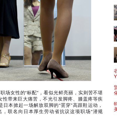
本职场女性的
“
标配
”
，看似光鲜亮丽，实则苦不堪
女性带来巨大痛苦，不光引发脚疼、膝盖疼等疾
是日本掀起一场解放双脚的
“
罢穿
”
高跟鞋运动，
名，联名向日本厚生劳动省抗议这项职场
“
潜规