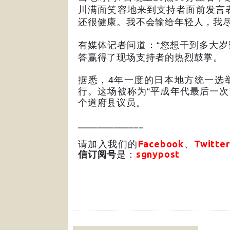
川满面笑容地来到支持者面前发言
还很健康。我不会输给年轻人，我
有媒体记者问道：
“
您想干到多大岁
答赢得了现场支持者的热烈鼓掌。
据悉，
4
年一度的日本地方统一选
行。这场被称为
“
平成年代最后一次
个道府县议员。
_____________
请加入我们的
Facebook
、
Twitter
信订阅号
是：
sgnypost