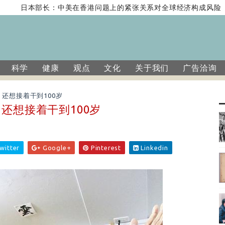
日本部长：中美在香港问题上的紧张关系对全球经济构成风险
科学
健康
观点
文化
关于我们
广告洽询
还想接着干到100岁
还想接着干到100岁
witter
Google+
Pinterest
Linkedin