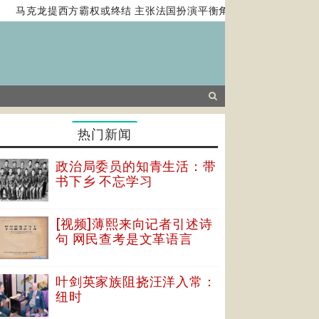
马克龙提西方霸权或终结 主张法国扮演平衡角色
中美两国新一轮
热门新闻
政治局委员的知青生活：带
书下乡 不忘学习
[视频]薄熙来向记者引述诗
句 网民查考是文革语言
叶剑英家族阻挠汪洋入常：
纽时