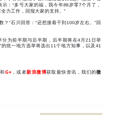
表示：
“
多亏大家的福，我今年
88
岁零
7
个月了，
尽全力工作，回报大家的支持。
”
数？
”
石川回答：
“
还想接着干到
100
岁左右。
”
回
举分为前半期与后半期，后半期将在
4
月
21
日举
”
的统一地方选举将选出
11
个地方知事，以及
41
和
G+
，或者
新浪微博
获取最快资讯，我们的
微