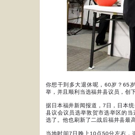
你想干到多大退休呢，
60
岁？
65
举，并且顺利当选福井县议员，创
据日本福井新闻报道，
7
日，日本统
县议会议员选举敦贺市选举区的当
选了。他也刷新了二战后福井县最
当地时间
7
日晚上
10
点
50
分左右，