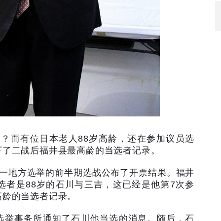
岁？而有位日本老人
88
岁高龄，还在参加议员选
下了二战后福井县最高龄的当选者记录。
一地方选举的前半期选战公布了开票结果。福井
选者是
88
岁的石川与三吉，这已经是他第
7
次参
高龄的当选者记录。
选举事务所通知了石川他当选的消息。随后，石