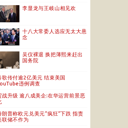
李显龙与王岐山相见欢
十八大常委人选应无太大悬
念
吴仪裸退 换把薄熙来赶出
国务院
谷歌传付逾2亿美元 结束美国
YouTube违例调查
贸战升级 逾八成美企:在华运营前景恶
化
特朗普称欧元兑美元“疯狂”下跌 指责
美联储不作为