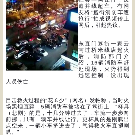
遭并线超车。有网
友将“簋街消防车遭
抢行”拍成视频传上
网后，引起热议。
东直门簋街一家云
南过桥米线店起火
后，消防部门介
绍，16辆消防车赶
赴现场，火势得到
迅速控制，没出现
人员伤亡。
目击救火过程的“花￡少”（网名）发帖称，当时火
场黑烟直蹿，5辆消防车被堵在了簋街上。“杯具
（悲剧）的是，十几分钟过去了，车流一步步向
前挪，只有一辆车并线让行。更杯具的是刚腾出
点空来，一辆小车挤进去了，气得救火车直摁喇
叭。”