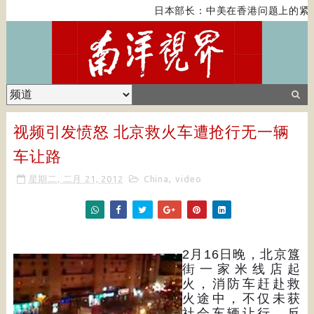
日本部长：中美在香港问题上的紧张
视频引发愤怒 北京救火车遭抢行无一辆
车让路
星期二, 二月 21, 2012
China
,
video
2月16日晚，北京簋
街一家米线店起
火，消防车赶赴救
火途中，不仅未获
社会车辆让行，反