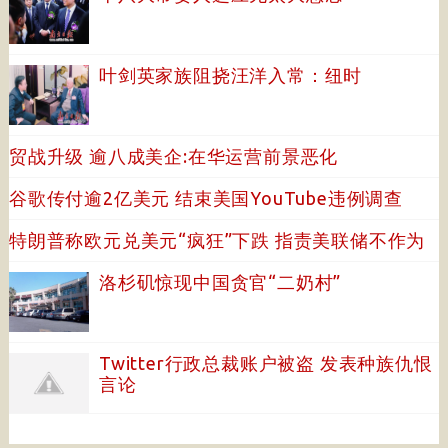
叶剑英家族阻挠汪洋入常：纽时
贸战升级 逾八成美企:在华运营前景恶化
谷歌传付逾2亿美元 结束美国YouTube违例调查
特朗普称欧元兑美元“疯狂”下跌 指责美联储不作为
洛杉矶惊现中国贪官“二奶村”
Twitter行政总裁账户被盗 发表种族仇恨
言论