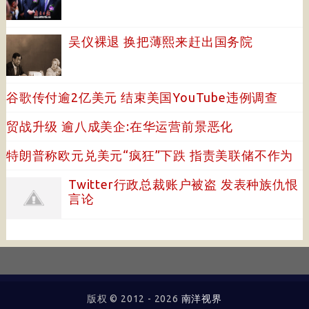
吴仪裸退 换把薄熙来赶出国务院
谷歌传付逾2亿美元 结束美国YouTube违例调查
贸战升级 逾八成美企:在华运营前景恶化
特朗普称欧元兑美元“疯狂”下跌 指责美联储不作为
Twitter行政总裁账户被盗 发表种族仇恨
言论
版权 © 2012 -
2026
南洋视界