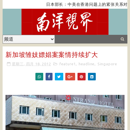
日本部长：中美在香港问题上的紧张关系对全
新加坡雏妓嫖娼案案情持续扩大
星期三, 四月 18, 2012
feature1
,
headline
,
Singapore