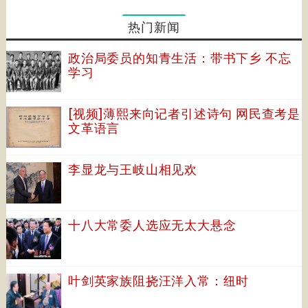
热门新闻
政治局委员的知青生活：带书下乡 不忘
学习
[视频]薄熙来向记者引述诗句 网民查考是
文革语言
李显龙与王岐山相见欢
十八大常委人选应无太大悬念
叶剑英家族阻挠汪洋入常：纽时