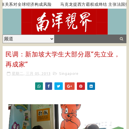
张关系对全球经济构成风险
马克龙提西方霸权或终结 主张法国扮
民调：新加坡大学生大部分愿“先立业，
再成家”
星期二, 三月 05, 2013
Singapore