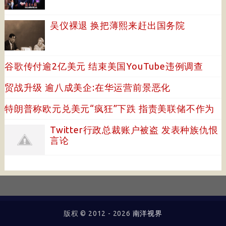
吴仪裸退 换把薄熙来赶出国务院
谷歌传付逾2亿美元 结束美国YouTube违例调查
贸战升级 逾八成美企:在华运营前景恶化
特朗普称欧元兑美元“疯狂”下跌 指责美联储不作为
Twitter行政总裁账户被盗 发表种族仇恨
言论
版权 © 2012 -
2026
南洋视界