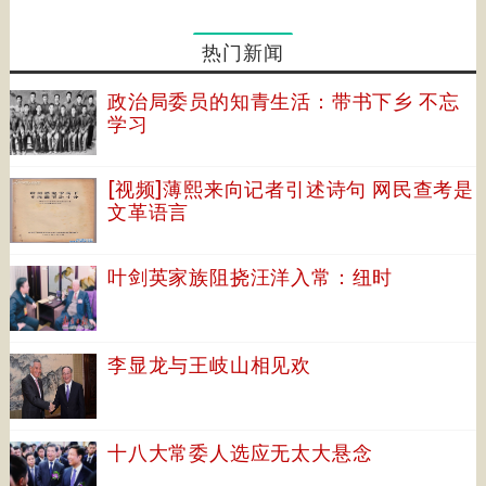
热门新闻
政治局委员的知青生活：带书下乡 不忘
学习
[视频]薄熙来向记者引述诗句 网民查考是
文革语言
叶剑英家族阻挠汪洋入常：纽时
李显龙与王岐山相见欢
十八大常委人选应无太大悬念