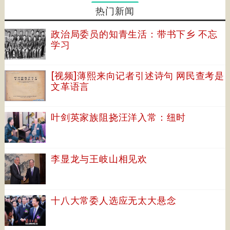
热门新闻
政治局委员的知青生活：带书下乡 不忘
学习
[视频]薄熙来向记者引述诗句 网民查考是
文革语言
叶剑英家族阻挠汪洋入常：纽时
李显龙与王岐山相见欢
十八大常委人选应无太大悬念