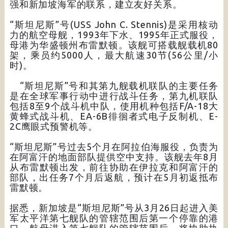
强和新加坡海军的联系，建立友好关系。
“斯坦尼斯”号(USS John C. Stennis)是采用核动
力的航空母舰，1993年下水、1995年正式服役，
母港为华盛顿州布雷默顿。该舰可搭载舰载机80
架，乘员约5000人，最大航速30节(56公里/小
时)。
“斯坦尼斯”号和其第九舰载机联队的主要任务
是在全球军事行动中进行战斗任务，第九机联队
包括8至9个战斗机中队，使用机种包括F/A-18大
黄蜂式战斗机、EA-6B徘徊者式电子反制机、E-
2C鹰眼式预警机等。
“斯坦尼斯”号过去5个月在阿拉伯海服役，负责为
在阿富汗的地面部队提供空中支持。该舰去年8月
从布雷默顿出发，前往协助在伊拉克和阿富汗的
部队，出任务7个月后返航，预计在5月初返抵布
雷默顿。
据悉，新加坡是“斯坦尼斯”号从3月26日起进入美
军太平洋第七舰队的管辖范围后第一个停靠的港