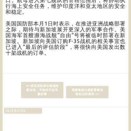
口。航母进入第七舰队的管辖范围后，将协助执
行海上安全任务，维护印度洋和亚太地区的安全
和稳定。
美国国防部本月1日时表示，在推进亚洲战略部署
之际，期待与新加坡展开更深入的军事合作。美
国海军首艘濒海战舰“自由”号将被临时部署在新
加坡。新加坡向美国订购F-35战机的相关事宜也
已进入“最后的评估阶段”，将很快向美国发出数
十架战机的订单。
<< 成龙回应捐古建筑给
新加坡：不做对不起民
美濒海战斗舰部署新加
族的事
坡前访菲律宾 >>
FACEBOOK