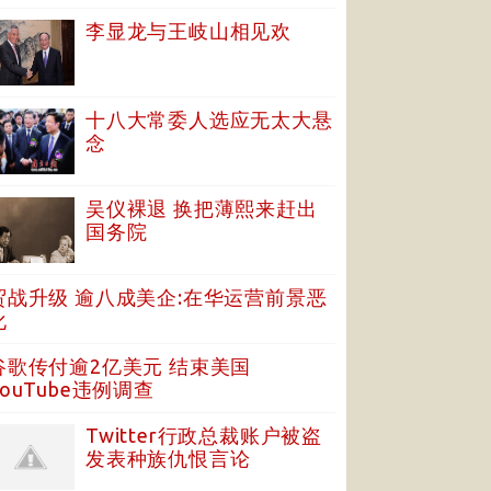
李显龙与王岐山相见欢
十八大常委人选应无太大悬
念
吴仪裸退 换把薄熙来赶出
国务院
贸战升级 逾八成美企:在华运营前景恶
化
谷歌传付逾2亿美元 结束美国
YouTube违例调查
Twitter行政总裁账户被盗
发表种族仇恨言论