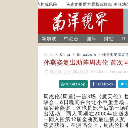
紧张关系对全球经济构成风险
马克龙提西方霸权或终结 主张法国
新加坡
中港台
国际
财经
IT
Home
China
Singapore
孙燕姿复出助阵
孙燕姿复出助阵周杰伦 首次同
星期日, 九月 08, 2013
China
,
Singapor
WhatsApp
Facebook
T
周杰伦(周董)一连3场《魔天伦》
唱会，6日晚间在台北小巨蛋登场
嘉宾孙燕姿，这也是她产后第一场
出活动。两人同期在2000年出道
一同入围第12届金曲奖最佳新人奖
燕姿获得，在演唱会上，周杰伦旧