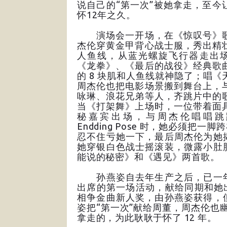
说自己的“第一次”被她拿走，至今
怀12年之久。
演场会一开场，在《惊叹号》
杰伦穿黄金甲背心战士服，秀出精
人鱼线，从蓝光螺旋飞行器走出
《龙拳》、《最后的战役》经典歌
的 8 块肌和人鱼线就神隐了；唱《
周杰伦也把电影场景搬到舞台上，
咏琳、浪花兄弟等人，齐跳片中的
当《打架舞》上场时，一位带着面
秘嘉宾出场，与周杰伦唱唱跳
Endding Pose 时，她必须
忍不住亏她一下，最后周杰伦为她
她穿银白色战士摇滚装，微露小肚
能说的秘密》和《遇见》两首歌。
孙燕姿自去年生产之后，已一年
出席的第一场活动，献给同期和她出
相争金曲新人奖，由孙燕姿获得，
姿把“第一次”献给周董，周杰伦也幽
拿走的，为此耿耿于怀了 12 年。