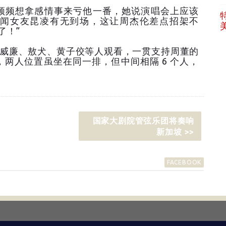
频想拿感情事来亏他一番，她说演唱会上应该
闻女友昆凌有无到场，这让周杰伦差点招架不
了！”
 F威廉、敖犬、黄子佼等人观看，一贯支持周董的
两人位置虽坐在同一排，但中间相隔 6 个人，
国家大剧院管弦乐团将奏响
新加坡 >>
FACEBOOK