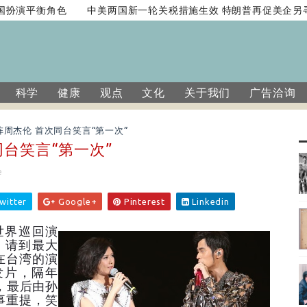
扮演平衡角色
中美两国新一轮关税措施生效 特朗普再促美企另寻
科学
健康
观点
文化
关于我们
广告洽询
周杰伦 首次同台笑言“第一次”
台笑言“第一次”
e
witter
Google+
Pinterest
Linkedin
世界巡回演
，请到最大
在台湾的演
发片，隔年
，最后由孙
事重提，笑