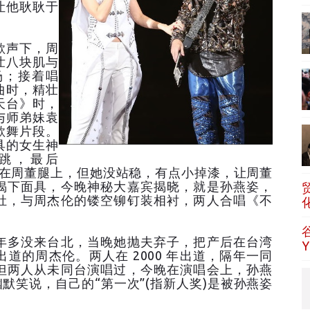
让他耿耿于
歌声下，周
壮八块肌与
场；接着唱
曲时，精壮
天台》时，
与师弟妹袁
歌舞片段。
具的女生神
跳，最后
把一脚跨在周董腿上，但她没站稳，有点小掉漆，让周董
揭下面具，今晚神秘大嘉宾揭晓，就是孙燕姿，
肚，与周杰伦的镂空铆钉装相衬，两人合唱《不
多没来台北，当晚她抛夫弃子，把产后在台湾
道的周杰伦。两人在 2000 年出道，隔年一同
但两人从未同台演唱过，今晚在演唱会上，孙燕
默笑说，自己的“第一次”(指新人奖)是被孙燕姿