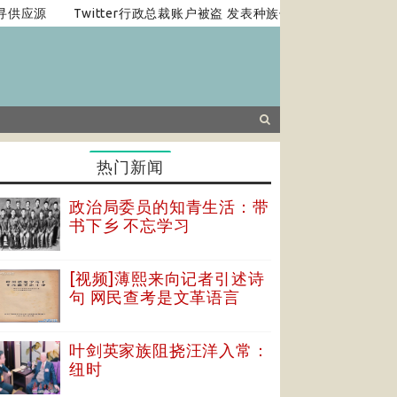
供应源
Twitter行政总裁账户被盗 发表种族仇恨言论
特朗普称
热门新闻
政治局委员的知青生活：带
书下乡 不忘学习
[视频]薄熙来向记者引述诗
句 网民查考是文革语言
叶剑英家族阻挠汪洋入常：
纽时