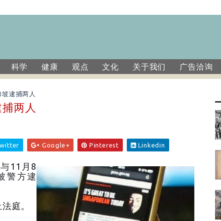
科学
健康
观点
文化
关于我们
广告洽询
加坡逮捕两人
逮捕两人
witter
Google+
Pinterest
Linkedin
与11月8
被警方逮
上法庭。