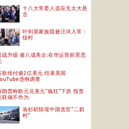
十八大常委人选应无太大悬
念
叶剑英家族阻挠汪洋入常：
纽时
贸战升级 逾八成美企:在华运营前景恶
化
谷歌传付逾2亿美元 结束美国
YouTube违例调查
特朗普称欧元兑美元“疯狂”下跌 指责
美联储不作为
洛杉矶惊现中国贪官“二奶
村”