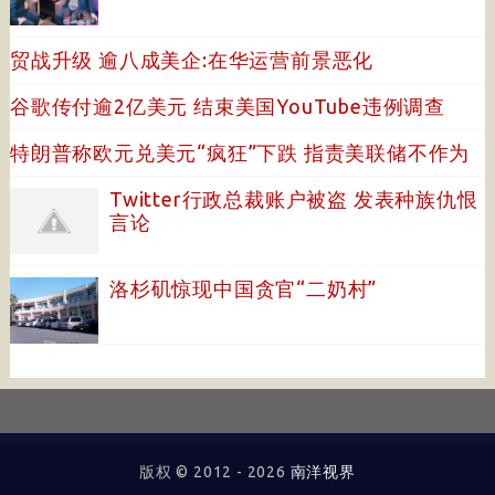
贸战升级 逾八成美企:在华运营前景恶化
谷歌传付逾2亿美元 结束美国YouTube违例调查
特朗普称欧元兑美元“疯狂”下跌 指责美联储不作为
Twitter行政总裁账户被盗 发表种族仇恨
言论
洛杉矶惊现中国贪官“二奶村”
版权 © 2012 -
2026
南洋视界