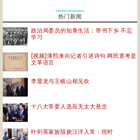
热门新闻
政治局委员的知青生活：带书下乡 不忘
学习
[视频]薄熙来向记者引述诗句 网民查考是
文革语言
李显龙与王岐山相见欢
十八大常委人选应无太大悬念
叶剑英家族阻挠汪洋入常：纽时