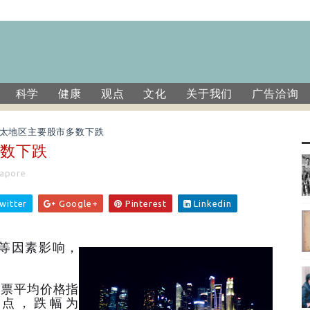
科学
健康
观点
文化
关于我们
广告洽询
太地区主要股市多数下跌
多数下跌
apore
witter
Google+
Pinterest
Linkedin
吐等因素影响，
股票平均价格指
56点，跌幅为