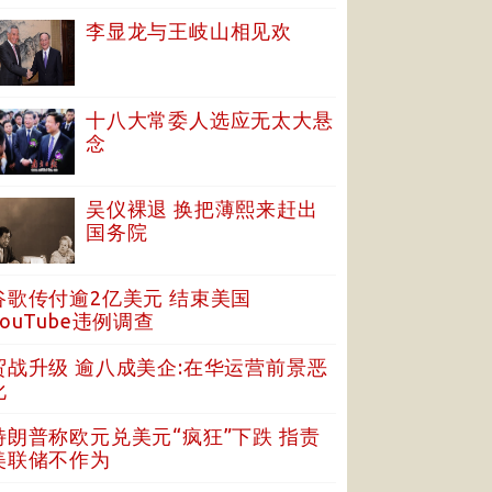
李显龙与王岐山相见欢
十八大常委人选应无太大悬
念
吴仪裸退 换把薄熙来赶出
国务院
谷歌传付逾2亿美元 结束美国
YouTube违例调查
贸战升级 逾八成美企:在华运营前景恶
化
特朗普称欧元兑美元“疯狂”下跌 指责
美联储不作为