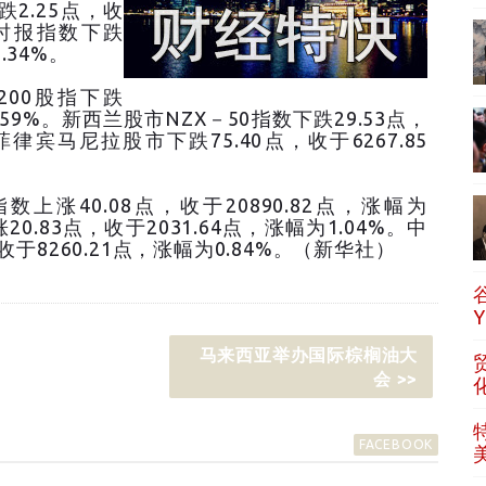
2.25点，收
峡时报指数下跌
.34%。
200股指下跌
0.59%。新西兰股市NZX－50指数下跌29.53点，
。菲律宾马尼拉股市下跌75.40点，收于6267.85
涨40.08点，收于20890.82点，涨幅为
0.83点，收于2031.64点，涨幅为1.04%。中
于8260.21点，涨幅为0.84%。（新华社）
马来西亚举办国际棕榈油大
会 >>
FACEBOOK