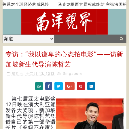
关系对全球经济构成风险
马克龙提西方霸权或终结 主张法国扮演
专访：“我以谦卑的心态拍电影”——访新
加坡新生代导演陈哲艺
星期五, 十二月 13, 2013
Singapore
第七届亚太电影奖
12日晚在澳大利亚颁
发各大奖项，新加坡
新生代导演陈哲艺凭
借自己的第一部华语
长片《爸妈不在家》