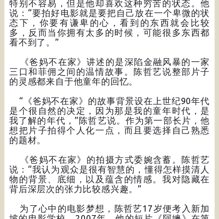
特别不容易，但是他却喜欢这种穷苦的状态。他
说：“要拍好电影就是要把自己放在一个卑微的状
态下，你要有谦卑的心，看到的东西就会比较
多，反而当你拥有太多的时候，可能很多东西都
看不到了。”
《爸妈不在家》讲述的是深陷金融风暴的一家
三口和菲佣之间的温情故事。陈哲艺说整部片子
的灵感都来自于他童年的回忆。
“《爸妈不在家》的故事背景设在上世纪90年代
是个很自然的决定，因为那是我的童年时代，是
我了解的年代，”陈哲艺说。作为第一部长片，他
想把片子拍得个人化一点，而且要选择自己熟悉
的题材。
《爸妈不在家》的拍摄方式委婉含蓄。陈哲艺
说：“我认为观众是很有智慧的，懂得怎样摸清人
物的背景、底细，以及蕴含的情感。我对隐藏在
背后深层次的张力比较感兴趣。”
为了心中的电影梦想，陈哲艺17岁便考入新加
坡的电影学校。2007年，他的短片《阿嬷》在第