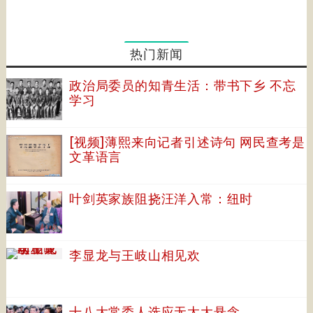
热门新闻
政治局委员的知青生活：带书下乡 不忘
学习
[视频]薄熙来向记者引述诗句 网民查考是
文革语言
叶剑英家族阻挠汪洋入常：纽时
李显龙与王岐山相见欢
十八大常委人选应无太大悬念