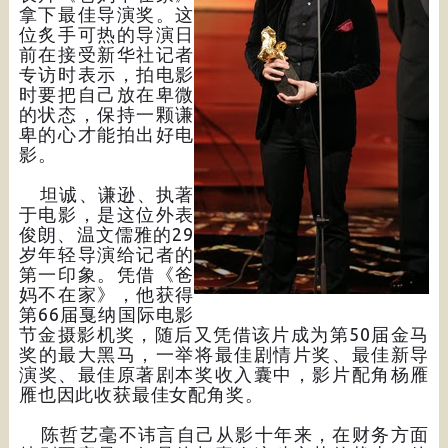
拿下最佳导演奖。这
位炙手可热的导演日
前在接受新华社记者
专访时表示，拍电影
时要把自己放在卑微
的状态，保持一颗谦
卑的心才能拍出好电
影。
坦诚、谦逊、执著
于电影，是这位外表
俊朗、温文儒雅的29
岁年轻导演给记者的
第一印象。凭借《爸
妈不在家》，他获得
第66届戛纳国际电影
节金摄影机奖，随后又凭借该片成为第50届金马
奖的最大黑马，一举将最佳剧情片奖、最佳新导
演奖、最佳原著剧本奖收入囊中，影片配角杨雁
雁也因此收获最佳女配角奖。
陈哲艺毫不讳言自己从影十年来，在财务方面