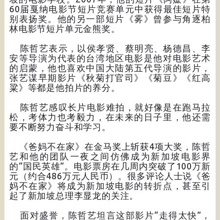
60届戛纳电影节短片竞赛单元中获得最佳短片特
别表扬奖。他的另一部短片《雾》曾参与角逐柏
林电影节短片单元金熊奖。
陈哲艺表示，以侯孝贤、蔡明亮、杨德昌、李
安等导演为代表的台湾地区电影是他对电影艺术
的启蒙，他也喜欢中国大陆第五代导演的影片，
张艺谋早期影片《秋菊打官司》《菊豆》《红高
粱》等都是他拍片的养分。
陈哲艺感叹长片电影难拍，就好像是在跑马拉
松，考体力也考毅力，在未来的日子里，他还需
要不断努力奋斗和学习。
《爸妈不在家》在金马奖上斩获4项大奖，陈哲
艺和他的团队一夜之间仿佛成为新加坡电影界
的“国民英雄”。电影票房在几周内突破了100万新
元（约合486万元人民币）。很多评论人士说《爸
妈不在家》将成为新加坡电影的转折点，甚至引
起了新加坡总理李显龙的关注。
面对盛誉，陈哲艺坦言这部影片“走得太快”，