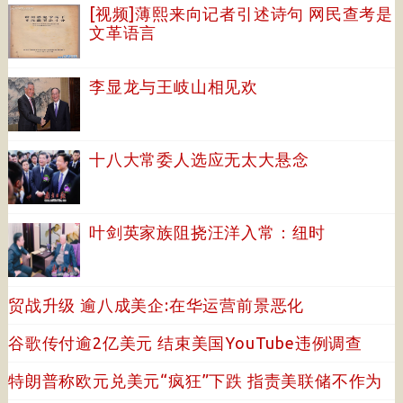
[视频]薄熙来向记者引述诗句 网民查考是
文革语言
李显龙与王岐山相见欢
十八大常委人选应无太大悬念
叶剑英家族阻挠汪洋入常：纽时
贸战升级 逾八成美企:在华运营前景恶化
谷歌传付逾2亿美元 结束美国YouTube违例调查
特朗普称欧元兑美元“疯狂”下跌 指责美联储不作为